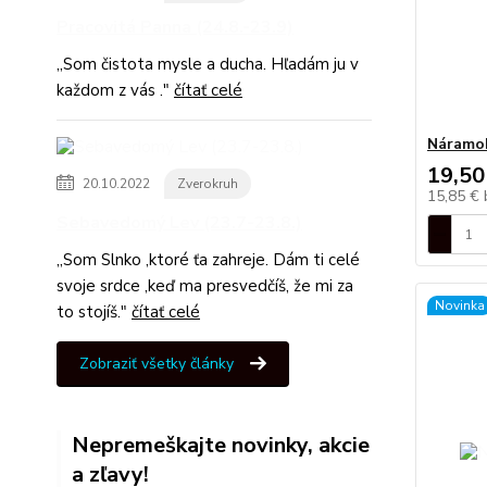
Pracovitá Panna (24.8.-23.9)
,,Som čistota mysle a ducha. Hľadám ju v
každom z vás ."
čítať celé
Náramo
19,50
20.10.2022
Zverokruh
15,85 €
Sebavedomý Lev (23.7-23.8.)
,,Som Slnko ,ktoré ťa zahreje. Dám ti celé
svoje srdce ,keď ma presvedčíš, že mi za
Novinka
to stojíš."
čítať celé
Zobraziť všetky články
Nepremeškajte novinky, akcie
a zľavy!