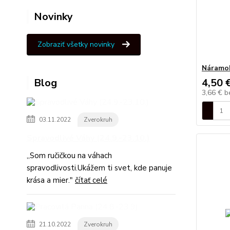
Novinky
Zobraziť všetky novinky
Náramok
Blog
4,50 
3,66 €
b
03.11.2022
Zverokruh
Spravodlivé Váhy (24.9.-23.10.)
,,Som ručičkou na váhach
spravodlivosti.Ukážem ti svet, kde panuje
krása a mier."
čítať celé
21.10.2022
Zverokruh