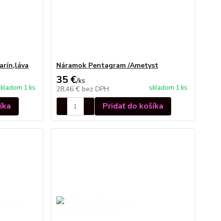
rín,láva
Náramok Pentagram /Ametyst
35 €
/
ks
skladom 1 ks
skladom 1 ks
28,46 €
bez DPH
íka
Pridať do košíka