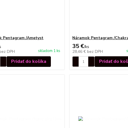
k Pentagram /Ametyst
Náramok Pentagram /Chakr
35 €
s
/
ks
skladom 1 ks
bez DPH
28,46 €
bez DPH
Pridať do košíka
Pridať do koš