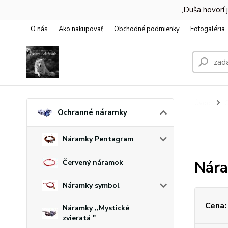
,,Duša hovorí
O nás
Ako nakupovať
Obchodné podmienky
Fotogaléria
Úvod
O
Ochranné náramky
Náramky Pentagram
Nára
Červený náramok
Náramky symbol
Cena:
Náramky ,,Mystické
zvieratá "