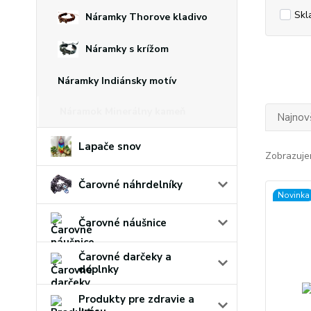
Skl
Náramky Thorove kladivo
Náramky s krížom
Náramky Indiánsky motív
Náramok Minerálny kameň
Najnov
Lapače snov
Zobrazuje
Čarovné náhrdelníky
Novinka
Čarovné náušnice
Čarovné darčeky a
doplnky
Produkty pre zdravie a