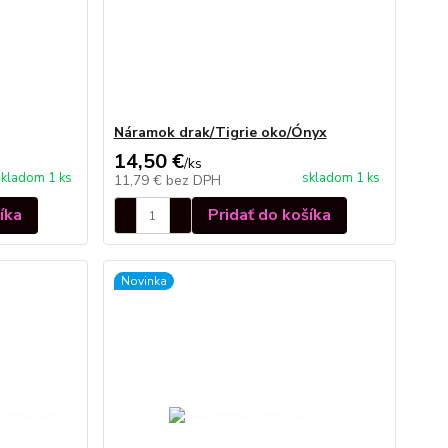
Náramok drak/Tigrie oko/Ónyx
14,50 €
/
ks
skladom 1 ks
skladom 1 ks
11,79 €
bez DPH
íka
Pridať do košíka
Novinka