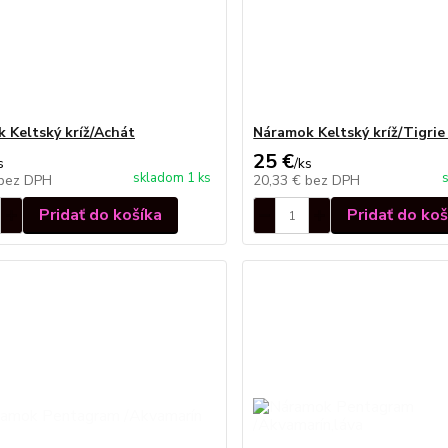
 Keltský kríž/Achát
Náramok Keltský kríž/Tigrie
25 €
s
/
ks
skladom 1 ks
bez DPH
20,33 €
bez DPH
Pridať do košíka
Pridať do koš