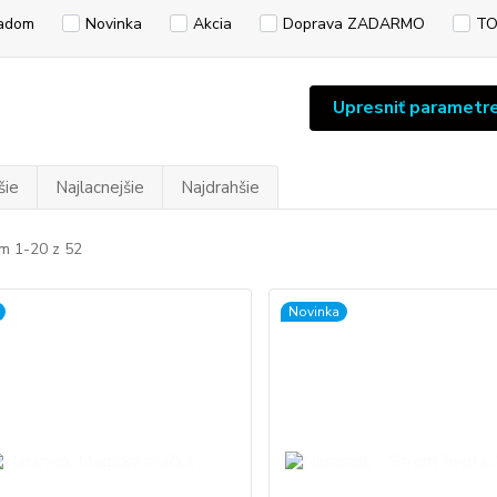
adom
Novinka
Akcia
Doprava ZADARMO
TO
Upresniť parametr
šie
Najlacnejšie
Najdrahšie
m 1-20 z 52
Novinka