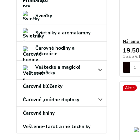
krásu
Sviečky
Svietniky a aromalampy
Náramo
Čarovné hodiny a
19,50
dekorácie
15,85 €
Veštecké a magické
pomôcky
Čarovné kľúčenky
Akcia
Čarovné ,módne doplnky
Čarovné knihy
Veštenie-Tarot a iné techniky