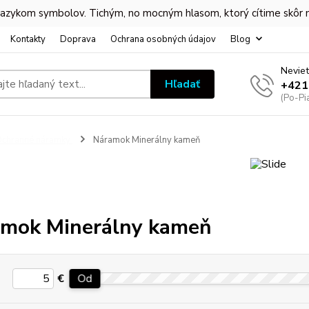
 jazykom symbolov. Tichým, no mocným hlasom, ktorý cítime skôr
Kontakty
Doprava
Ochrana osobných údajov
Blog
Neviet
Hľadať
+421
(Po-Pi
chranné náramky
Náramok Minerálny kameň
mok Minerálny kameň
€
Od