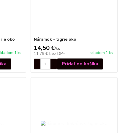
rie oko
Náramok - tigrie oko
14,50 €
/
ks
skladom 1 ks
skladom 1 ks
11,79 €
bez DPH
íka
Pridať do košíka