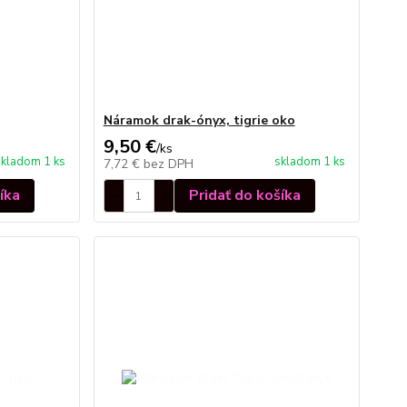
Náramok drak-ónyx, tigrie oko
9,50 €
/
ks
skladom 1 ks
skladom 1 ks
7,72 €
bez DPH
íka
Pridať do košíka