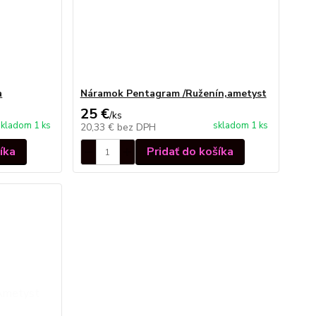
a
Náramok Pentagram /Ruženín,ametyst
25 €
/
ks
skladom 1 ks
skladom 1 ks
20,33 €
bez DPH
íka
Pridať do košíka