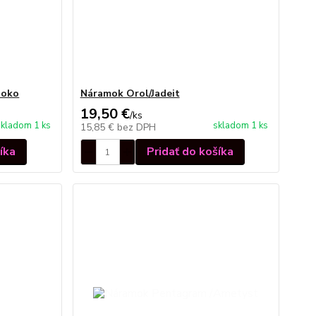
 oko
Náramok Orol/Jadeit
19,50 €
/
ks
skladom 1 ks
skladom 1 ks
15,85 €
bez DPH
íka
Pridať do košíka