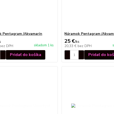
k Pentagram /Akvamarín
Náramok Pentagram /Akvama
25 €
s
/
ks
skladom 1 ks
bez DPH
20,33 €
bez DPH
Pridať do košíka
Pridať do koš