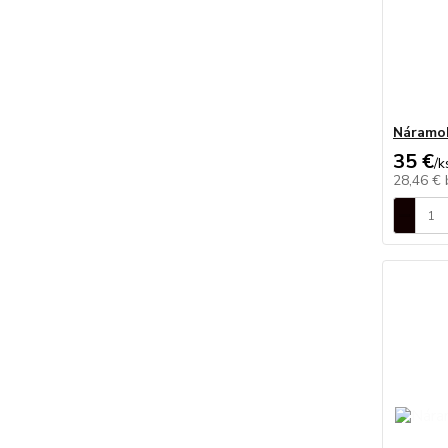
Náramo
35 €
/
k
28,46 €