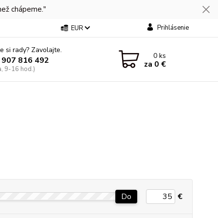
 než chápeme."
Prihlásenie
EUR
e si rady? Zavolajte.
0
ks
 907 816 492
za
0 €
a, 9-16 hod.)
Do
€