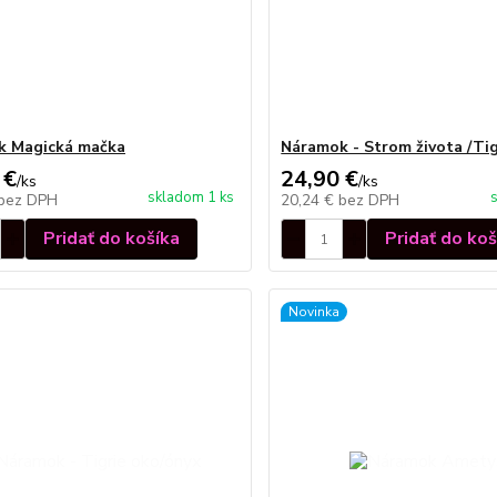
k Magická mačka
Náramok - Strom života /Tig
 €
24,90 €
/
ks
/
ks
skladom 1 ks
bez DPH
20,24 €
bez DPH
Pridať do košíka
Pridať do koš
Novinka