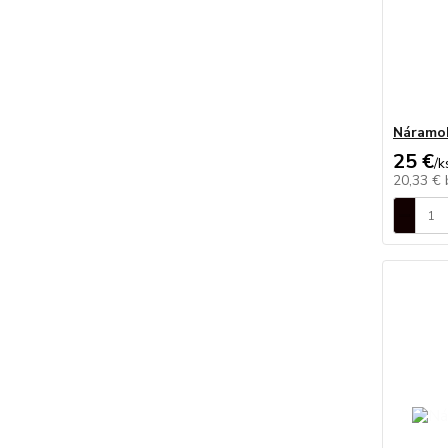
Náramo
25 €
/
k
20,33 €