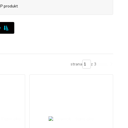
P produkt
e
strana
z 3
ďalšie