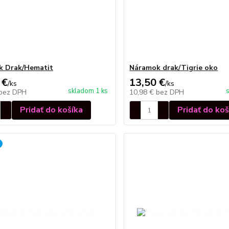
k Drak/Hematit
Náramok drak/Tigrie oko
 €
13,50 €
/
ks
/
ks
skladom 1 ks
bez DPH
10,98 €
bez DPH
Pridať do košíka
Pridať do koš