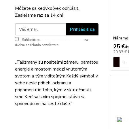
Môžete sa kedykoľvek odhlásiť.
Zasielame raz za 14 dní.
Prihlásiť sa
Náramok
Súhlasím so
spracovaním osobných údajov
za
25 €
účelom zasielania newslettera.
/
k
20,33 €
,,Talizmany sú nositeľmi zámeru, pamäťou
energie a mostom medzi vnútorným
svetom a tým viditeľným.Každý symbol v
sebe nesie príbeh, ochranu a
pripomenutie toho, kým v skutočnosti
sme.Keď sa s ním spojíme, stáva sa
sprievodcom na ceste duše."