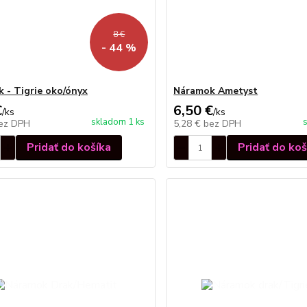
8 €
- 44 %
 - Tigrie oko/ónyx
Náramok Ametyst
€
6,50 €
/
ks
/
ks
skladom 1 ks
ez DPH
5,28 €
bez DPH
Pridať do košíka
Pridať do koš