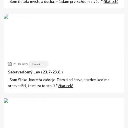
,,Som čistota mysle a ducha. Hľadám ju v každom z vás ."
čítať celé
20
.
10
.
2022
Zverokruh
Sebavedomý Lev (23.7-23.8.)
,,Som Slnko ,ktoré ťa zahreje. Dám ti celé svoje srdce ,keď ma
presvedčíš, že mi za to stojíš."
čítať celé