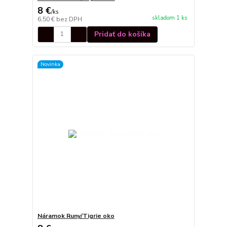
8 €
/
ks
skladom 1 ks
6,50 €
bez DPH
Pridať do košíka
Novinka
Náramok Runy/Tigrie oko