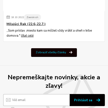
18
.
10
.
2022
Zverokruh
Milujúci Rak (22.6-22.7.)
,,Som prístav ,miesto kam sa môžeš vždy vrátiť a oheň v krbe
domova."
čítať celé
Zobraziť všetky články
Nepremeškajte novinky, akcie a
zľavy!
Prihlásiť sa