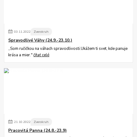
03
.
11
.
2022
Zverokruh
Spravodlivé Váhy (24.9.-23.10.)
,,Som ručičkou na váhach spravodlivosti.Ukážem ti svet, kde panuje
krása a mier."
čítať celé
21
.
10
.
2022
Zverokruh
Pracovitá Panna (24.8.-23.9)