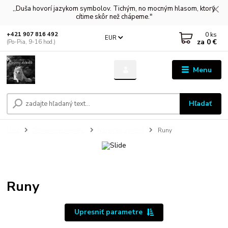
,,Duša hovorí jazykom symbolov. Tichým, no mocným hlasom, ktorý
cítime skôr než chápeme."
0
ks
+421 907 816 492
EUR
za
0 €
(Po-Pia, 9-16 hod.)
Menu
Hľadať
Úvod
Ochranné náramky
Náramky symbol
Runy
Runy
Upresniť parametre