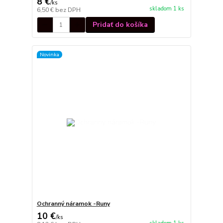
8 €
/
ks
skladom 1 ks
6,50 €
bez DPH
Pridať do košíka
Novinka
Ochranný náramok -Runy
10 €
/
ks