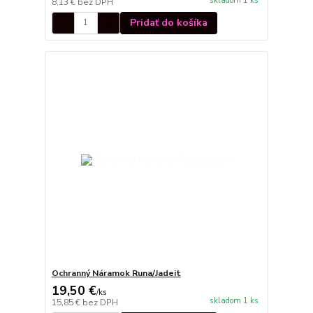
skladom 1 ks
8,13 €
bez DPH
Pridať do košíka
Ochranný Náramok Runa/Jadeit
19,50 €
/
ks
skladom 1 ks
15,85 €
bez DPH