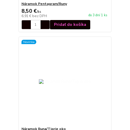
Náramok Pentagram/Runy
8,50 €
/
ks
do 3 dní 1 ks
6,91 €
bez DPH
Pridať do košíka
Novinka
Náramok Runa/Tigrie oko