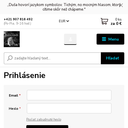
,,Duša hovorí jazykom symbolov. Tichým, no mocným hlasom, ktorý
cítime skôr než chápeme."
0
ks
+421 907 816 492
EUR
za
0 €
(Po-Pia, 9-16 hod.)
Menu
Hľadať
Prihlásenie
Email
*
Heslo
*
Poslať zabudnuté heslo