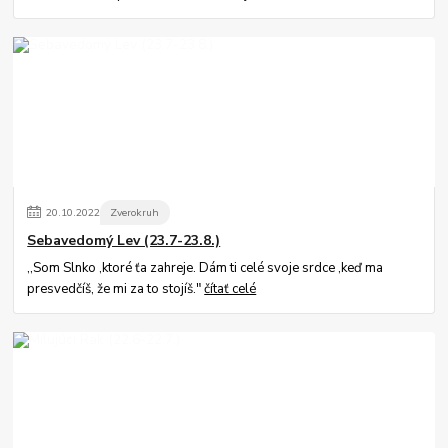
20
.
10
.
2022
Zverokruh
Sebavedomý Lev (23.7-23.8.)
,,Som Slnko ,ktoré ťa zahreje. Dám ti celé svoje srdce ,keď ma
presvedčíš, že mi za to stojíš."
čítať celé