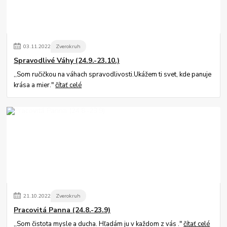
03
.
11
.
2022
Zverokruh
Spravodlivé Váhy (24.9.-23.10.)
,,Som ručičkou na váhach spravodlivosti.Ukážem ti svet, kde panuje
krása a mier."
čítať celé
21
.
10
.
2022
Zverokruh
Pracovitá Panna (24.8.-23.9)
,,Som čistota mysle a ducha. Hľadám ju v každom z vás ."
čítať celé