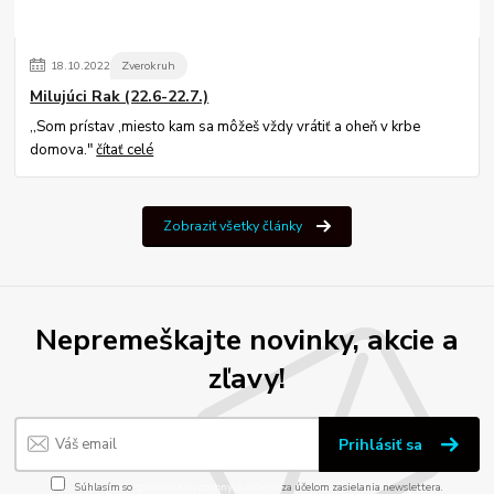
18
.
10
.
2022
Zverokruh
Milujúci Rak (22.6-22.7.)
,,Som prístav ,miesto kam sa môžeš vždy vrátiť a oheň v krbe
domova."
čítať celé
Zobraziť všetky články
Nepremeškajte novinky, akcie a
zľavy!
Prihlásiť sa
Súhlasím so
spracovaním osobných údajov
za účelom zasielania newslettera.