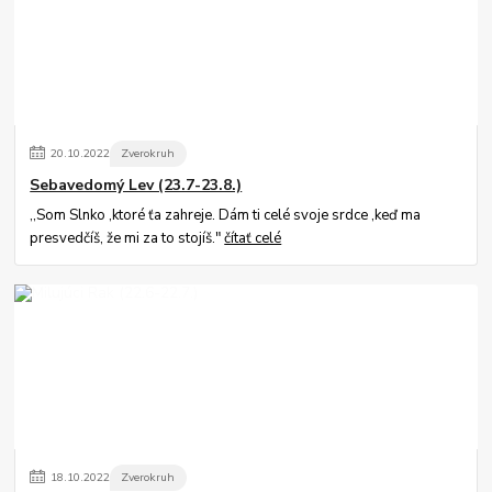
20
.
10
.
2022
Zverokruh
Sebavedomý Lev (23.7-23.8.)
,,Som Slnko ,ktoré ťa zahreje. Dám ti celé svoje srdce ,keď ma
presvedčíš, že mi za to stojíš."
čítať celé
18
.
10
.
2022
Zverokruh