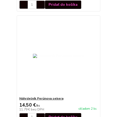
Pridať do košíka
Náhrdelník Perúnova sekera
14,50 €
/
ks
skladom 2 ks
11,79 €
bez DPH