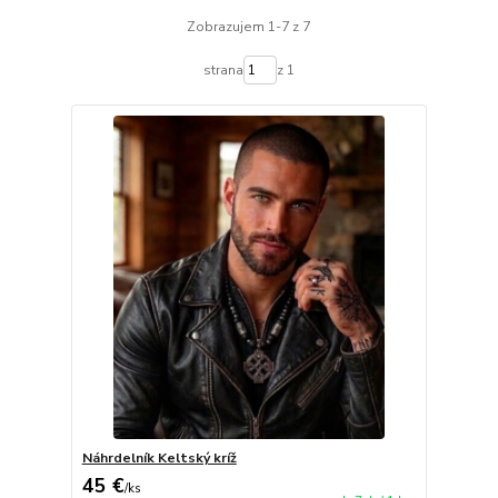
Zobrazujem 1-7 z 7
strana
z 1
Náhrdelník Keltský kríž
45 €
/
ks