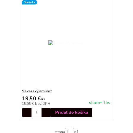
Novinka
Severský amulet
19,50 €
/
ks
skladom 1 ks
15,85 €
bez DPH
Pridať do košíka
strana
z 1