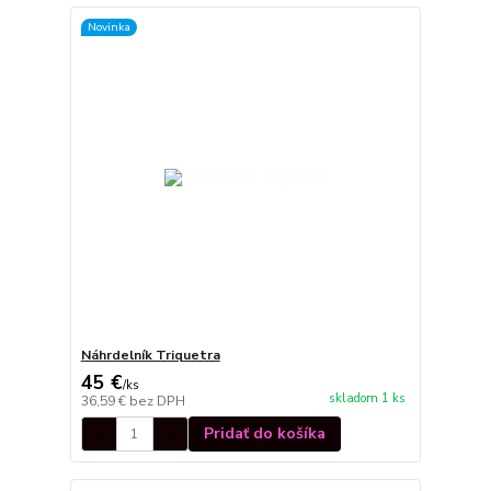
Novinka
Náhrdelník Triquetra
45 €
/
ks
skladom 1 ks
36,59 €
bez DPH
Pridať do košíka