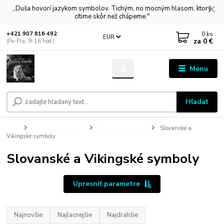
,,Duša hovorí jazykom symbolov. Tichým, no mocným hlasom, ktorý
cítime skôr než chápeme."
0
ks
+421 907 816 492
EUR
za
0 €
(Po-Pia, 9-16 hod.)
Menu
Hľadať
Úvod
Čarovné náhrdelníky
Náhrdelník symbol
Slovanské a
Vikingské symboly
Slovanské a Vikingské symboly
Upresniť parametre
Najnovšie
Najlacnejšie
Najdrahšie