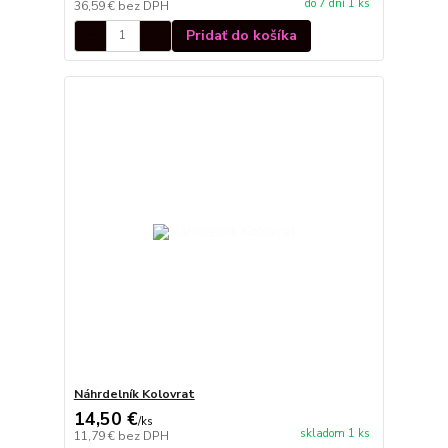
do 7 dní 1 ks
36,59 €
bez DPH
Pridať do košíka
Náhrdelník Kolovrat
14,50 €
/
ks
skladom 1 ks
11,79 €
bez DPH