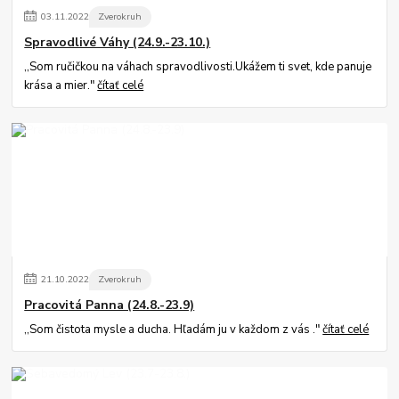
03
.
11
.
2022
Zverokruh
Spravodlivé Váhy (24.9.-23.10.)
,,Som ručičkou na váhach spravodlivosti.Ukážem ti svet, kde panuje
krása a mier."
čítať celé
21
.
10
.
2022
Zverokruh
Pracovitá Panna (24.8.-23.9)
,,Som čistota mysle a ducha. Hľadám ju v každom z vás ."
čítať celé