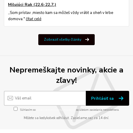
Milujúci Rak (22.6-22.7.)
,,Som prístav ,miesto kam sa môžeš vždy vrátiť a oheň v krbe
domova."
čítať celé
Zobraziť všetky články
Nepremeškajte novinky, akcie a
zľavy!
Prihlásiť sa
Súhlasím so
spracovaním osobných údajov
za účelom zasielania newslettera.
Môžete sa kedykoľvek odhlásiť. Zasielame raz za 14 dní.