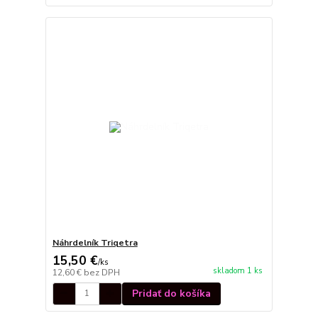
Náhrdelník Triqetra
15,50 €
/
ks
skladom 1 ks
12,60 €
bez DPH
Pridať do košíka