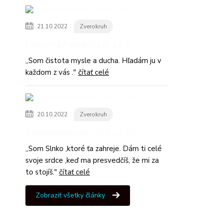
21.10.2022
Zverokruh
Pracovitá Panna (24.8.-23.9)
,,Som čistota mysle a ducha. Hľadám ju v
každom z vás ."
čítať celé
20.10.2022
Zverokruh
Sebavedomý Lev (23.7-23.8.)
,,Som Slnko ,ktoré ťa zahreje. Dám ti celé
svoje srdce ,keď ma presvedčíš, že mi za
to stojíš."
čítať celé
Zobraziť všetky články