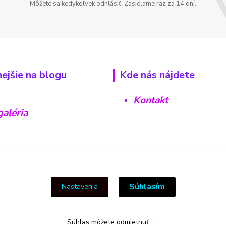
Môžete sa kedykoľvek odhlásiť. Zasielame raz za 14 dní.
nejšie na blogu
Kde nás nájdete
Kontakt
aléria
Súhlasím
Nastavenia
Súhlas môžete odmietnuť
tu
.