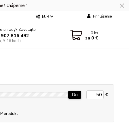
 než chápeme."
Prihlásenie
EUR
e si rady? Zavolajte.
0
ks
 907 816 492
za
0 €
a, 9-16 hod.)
Do
€
P produkt