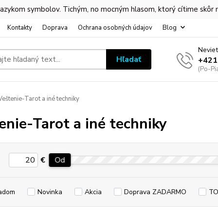
 jazykom symbolov. Tichým, no mocným hlasom, ktorý cítime skôr
Kontakty
Doprava
Ochrana osobných údajov
Blog
Neviet
Hľadať
+421
(Po-Pi
eštenie-Tarot a iné techniky
enie-Tarot a iné techniky
€
Od
adom
Novinka
Akcia
Doprava ZADARMO
TO