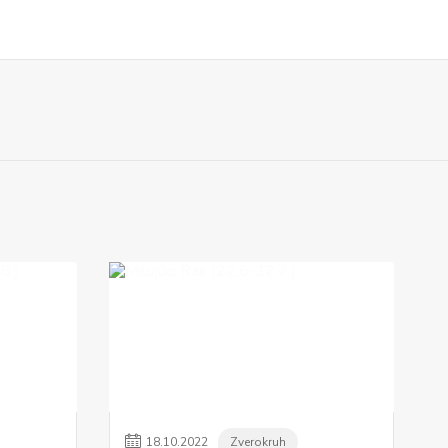
18
.
10
.
2022
Zverokruh