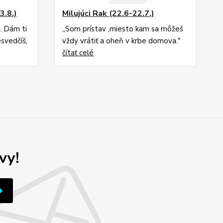
3.8.)
Milujúci Rak (22.6-22.7.)
e. Dám ti
,,Som prístav ,miesto kam sa môžeš
esvedčíš,
vždy vrátiť a oheň v krbe domova."
čítať celé
vy!