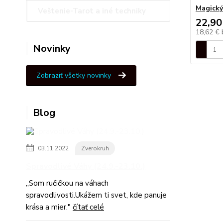
Magický
Veštenie-Tarot a iné techniky
22,90
18,62 €
Novinky
Zobraziť všetky novinky
Blog
03.11.2022
Zverokruh
Spravodlivé Váhy (24.9.-23.10.)
,,Som ručičkou na váhach
spravodlivosti.Ukážem ti svet, kde panuje
krása a mier."
čítať celé