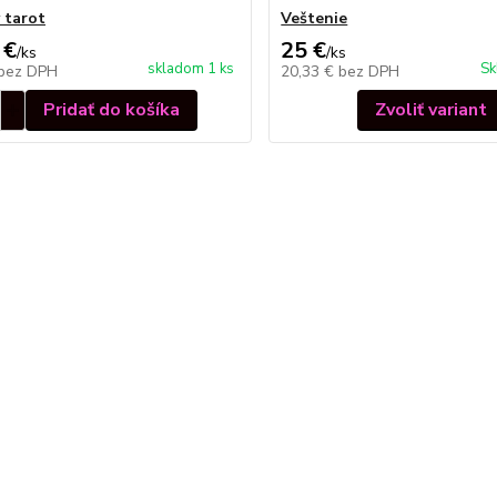
 tarot
Veštenie
 €
25 €
/
ks
/
ks
skladom 1 ks
Sk
bez DPH
20,33 €
bez DPH
Pridať do košíka
Zvoliť variant