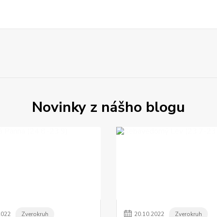
Novinky z nášho blogu
2022
Zverokruh
20
.
10
.
2022
Zverokruh