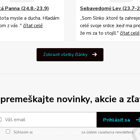
tá Panna (24.8.-23.9)
Sebavedomý Lev (23.7-2
stota mysle a ducha. Hľadám
,,Som Slnko ,ktoré ťa zahrej
om z vás ."
čítať celé
celé svoje srdce ,keď ma pr
že mi za to stojíš."
čítať celé
Zobraziť všetky články
premeškajte novinky, akcie a zľa
Prihlásiť sa
Súhlasím so
spracovaním osobných údajov
za účelom zasielania newslettera.