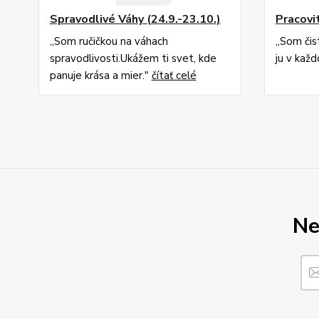
Spravodlivé Váhy (24.9.-23.10.)
Pracovi
,,Som ručičkou na váhach
,,Som či
spravodlivosti.Ukážem ti svet, kde
ju v každ
panuje krása a mier."
čítať celé
Ne