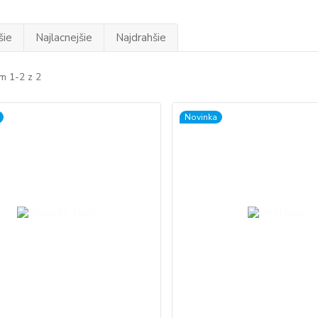
šie
Najlacnejšie
Najdrahšie
m 1-2 z 2
Novinka