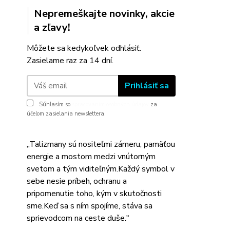
Nepremeškajte novinky, akcie
a zľavy!
Môžete sa kedykoľvek odhlásiť.
Zasielame raz za 14 dní.
Prihlásiť sa
Súhlasím so
spracovaním osobných údajov
za
účelom zasielania newslettera.
,,Talizmany sú nositeľmi zámeru, pamäťou
energie a mostom medzi vnútorným
svetom a tým viditeľným.Každý symbol v
sebe nesie príbeh, ochranu a
pripomenutie toho, kým v skutočnosti
sme.Keď sa s ním spojíme, stáva sa
sprievodcom na ceste duše."