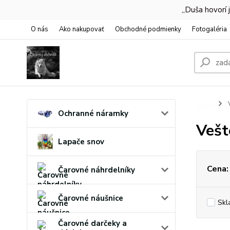
,,Duša hovorí
O nás
Ako nakupovať
Obchodné podmienky
Fotogaléria
Úvod
V
Ochranné náramky
Vešt
Lapače snov
Cena:
Čarovné náhrdelníky
Čarovné náušnice
Skl
Čarovné darčeky a