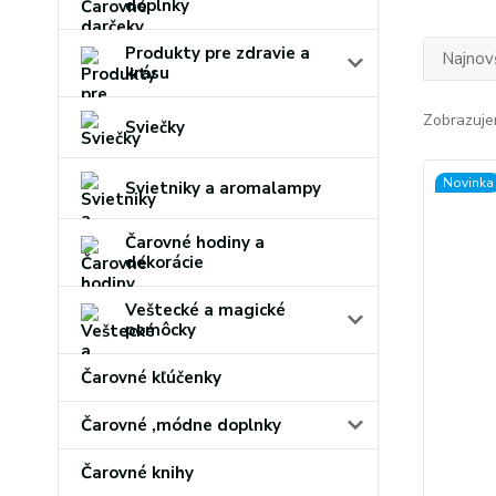
doplnky
Produkty pre zdravie a
Najnov
krásu
Zobrazuje
Sviečky
Novinka
Svietniky a aromalampy
Čarovné hodiny a
dekorácie
Veštecké a magické
pomôcky
Čarovné kľúčenky
Čarovné ,módne doplnky
Čarovné knihy