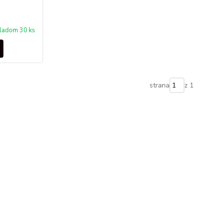
ladom 30 ks
strana
z 1