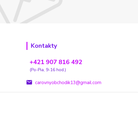
Kontakty
+421 907 816 492
(Po-Pia, 9-16 hod.)
carovnyobchodik13@gmail.com
Vytvorené na
Eshop-rychlo.sk