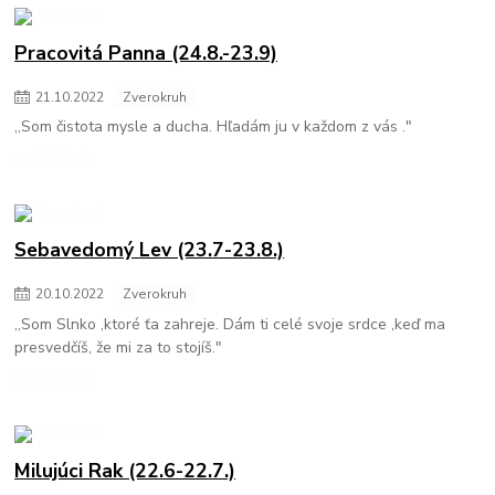
Pracovitá Panna (24.8.-23.9)
21
.
10
.
2022
Zverokruh
,,Som čistota mysle a ducha. Hľadám ju v každom z vás ."
celý článok
Sebavedomý Lev (23.7-23.8.)
20
.
10
.
2022
Zverokruh
,,Som Slnko ,ktoré ťa zahreje. Dám ti celé svoje srdce ,keď ma
presvedčíš, že mi za to stojíš."
celý článok
Milujúci Rak (22.6-22.7.)