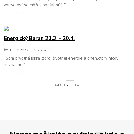
vytrvalosť sa môžeš spoľahnúť. "
celý článok
Energický Baran 21.3. - 20.4.
12
.
10
.
2022
Zverokruh
,,Som prvotná iskra ,zdroj životnej energie a oheň,ktorý nikdy
nezhasne."
celý článok
strana
z 1