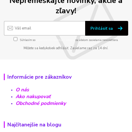
Nepremeškajte novinky, akcie a
zľavy!
Prihlásiť sa
Súhlasím so
spracovaním osobných údajov
za účelom zasielania newslettera.
Môžete sa kedykoľvek odhlásiť. Zasielame raz za 14 dní.
Informácie pre zákazníkov
O nás
Ako nakupovať
Obchodné podmienky
Najčítanejšie na blogu