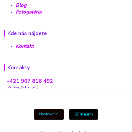
Blog
Fotogaléria
Kde nás nájdete
Kontakt
Kontakty
+421 907 816 492
(Po-Pia, 9-16 hod.)
carovnyobchodik13@gmail.com
Súhlasím
Nastavenia
Vytvorené na
Eshop-rychlo.sk