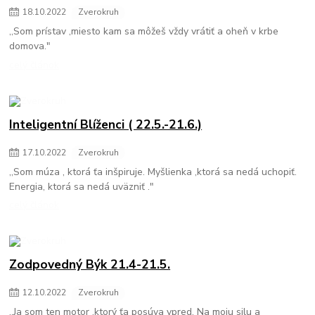
18
.
10
.
2022
Zverokruh
,,Som prístav ,miesto kam sa môžeš vždy vrátiť a oheň v krbe
domova."
celý článok
Inteligentní Blíženci ( 22.5.-21.6.)
17
.
10
.
2022
Zverokruh
,,Som múza , ktorá ťa inšpiruje. Myšlienka ,ktorá sa nedá uchopiť.
Energia, ktorá sa nedá uväzniť ."
celý článok
Zodpovedný Býk 21.4-21.5.
12
.
10
.
2022
Zverokruh
,,Ja som ten motor ,ktorý ťa posúva vpred. Na moju silu a