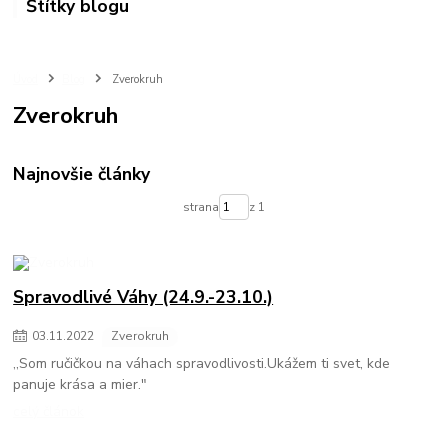
Štítky blogu
Úvod
Blog
Zverokruh
Zverokruh
Najnovšie články
strana
z 1
Spravodlivé Váhy (24.9.-23.10.)
03
.
11
.
2022
Zverokruh
,,Som ručičkou na váhach spravodlivosti.Ukážem ti svet, kde
panuje krása a mier."
celý článok