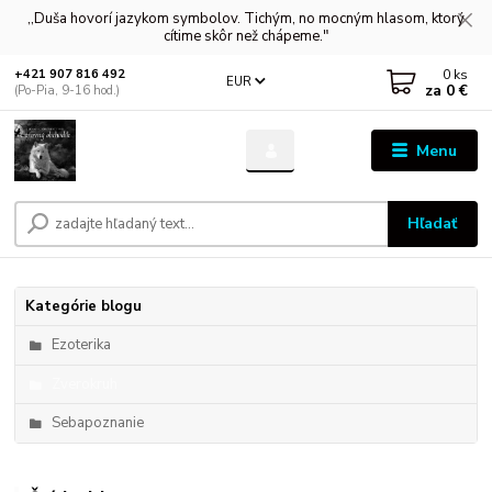
,,Duša hovorí jazykom symbolov. Tichým, no mocným hlasom, ktorý
cítime skôr než chápeme."
0
ks
+421 907 816 492
EUR
za
0 €
(Po-Pia, 9-16 hod.)
Menu
Hľadať
Kategórie blogu
Ezoterika
Zverokruh
Sebapoznanie