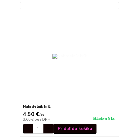
Náhrdelník kríž
4,50 €
/
ks
Skladom 8 ks
3,66 €
bez DPH
Pridať do košíka