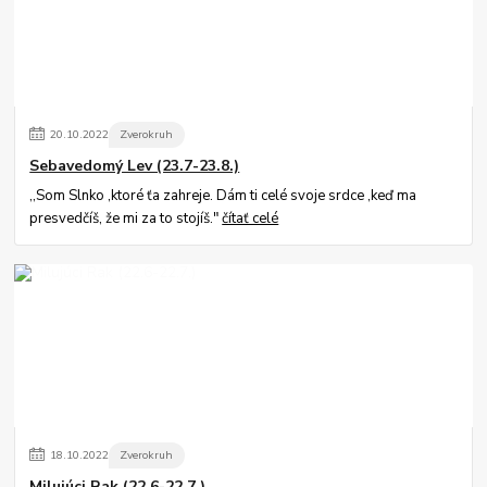
20
.
10
.
2022
Zverokruh
Sebavedomý Lev (23.7-23.8.)
,,Som Slnko ,ktoré ťa zahreje. Dám ti celé svoje srdce ,keď ma
presvedčíš, že mi za to stojíš."
čítať celé
18
.
10
.
2022
Zverokruh
Milujúci Rak (22.6-22.7.)