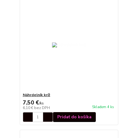
Náhrdelník kríž
7,50 €
/
ks
Skladom 4 ks
6,10 €
bez DPH
Pridať do košíka