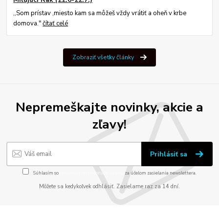
,,Som prístav ,miesto kam sa môžeš vždy vrátiť a oheň v krbe
domova."
čítať celé
Zobraziť všetky články
Nepremeškajte novinky, akcie a
zľavy!
Prihlásiť sa
Súhlasím so
spracovaním osobných údajov
za účelom zasielania newslettera.
Môžete sa kedykoľvek odhlásiť. Zasielame raz za 14 dní.