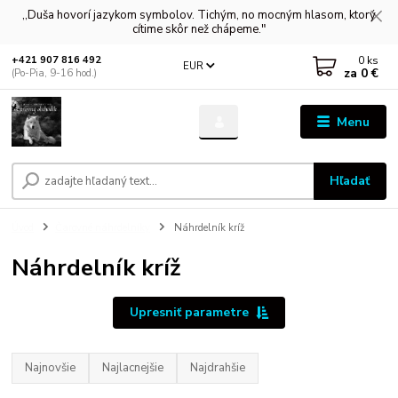
,,Duša hovorí jazykom symbolov. Tichým, no mocným hlasom, ktorý
cítime skôr než chápeme."
0
ks
+421 907 816 492
EUR
za
0 €
(Po-Pia, 9-16 hod.)
Menu
Hľadať
Úvod
Čarovné náhrdelníky
Náhrdelník kríž
Náhrdelník kríž
Upresniť parametre
Najnovšie
Najlacnejšie
Najdrahšie