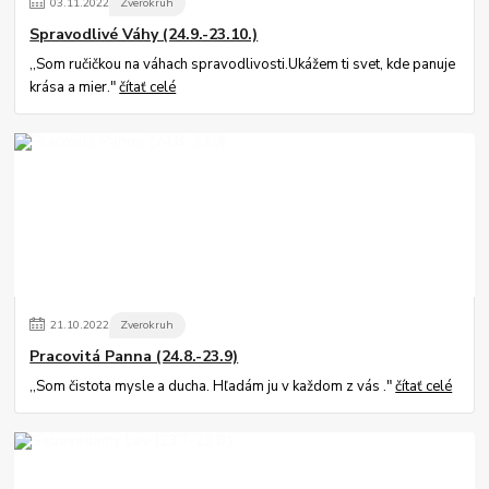
03
.
11
.
2022
Zverokruh
Spravodlivé Váhy (24.9.-23.10.)
,,Som ručičkou na váhach spravodlivosti.Ukážem ti svet, kde panuje
krása a mier."
čítať celé
21
.
10
.
2022
Zverokruh
Pracovitá Panna (24.8.-23.9)
,,Som čistota mysle a ducha. Hľadám ju v každom z vás ."
čítať celé