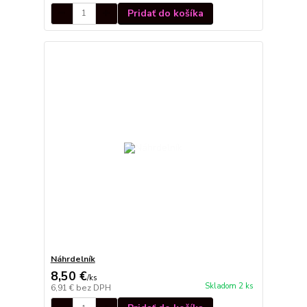
Pridať do košíka
Náhrdelník
8,50 €
/
ks
Skladom 2 ks
6,91 €
bez DPH