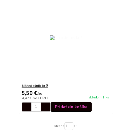
Náhrdelník kríž
5,50 €
/
ks
skladom 1 ks
4,47 €
bez DPH
Pridať do košíka
strana
z 1