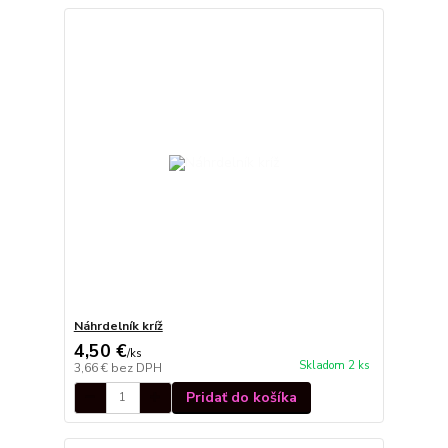
Náhrdelník kríž
4,50 €
/
ks
Skladom 2 ks
3,66 €
bez DPH
Pridať do košíka