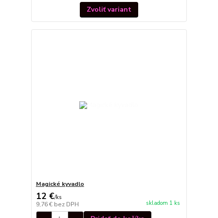
Zvoliť variant
Magické kyvadlo
12 €
/
ks
skladom 1 ks
9,76 €
bez DPH