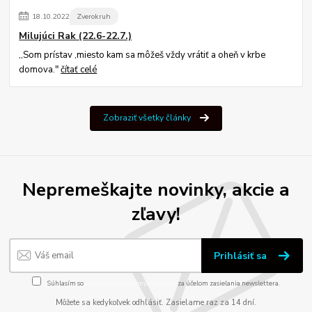
18
.
10
.
2022
Zverokruh
Milujúci Rak (22.6-22.7.)
,,Som prístav ,miesto kam sa môžeš vždy vrátiť a oheň v krbe
domova."
čítať celé
Zobraziť všetky články
Nepremeškajte novinky, akcie a
zľavy!
Prihlásiť sa
Súhlasím so
spracovaním osobných údajov
za účelom zasielania newslettera.
Môžete sa kedykoľvek odhlásiť. Zasielame raz za 14 dní.