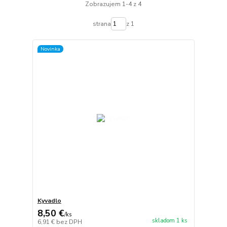
Zobrazujem 1-4 z 4
strana
z 1
Novinka
Kyvadlo
8,50 €
/
ks
skladom 1 ks
6,91 €
bez DPH