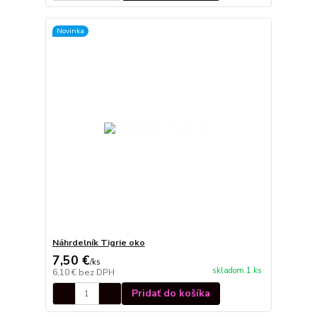
Novinka
Náhrdelník Tigrie oko
7,50 €
/
ks
skladom 1 ks
6,10 €
bez DPH
Pridať do košíka