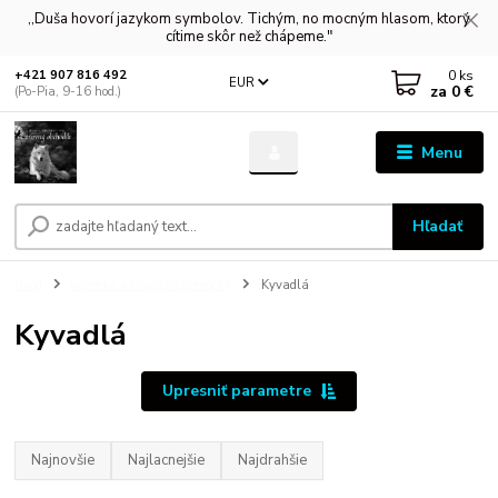
,,Duša hovorí jazykom symbolov. Tichým, no mocným hlasom, ktorý
cítime skôr než chápeme."
0
ks
+421 907 816 492
EUR
za
0 €
(Po-Pia, 9-16 hod.)
Menu
Hľadať
Úvod
Veštecké a magické pomôcky
Kyvadlá
Kyvadlá
Upresniť parametre
Najnovšie
Najlacnejšie
Najdrahšie