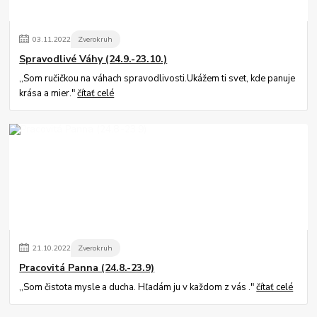
03
.
11
.
2022
Zverokruh
Spravodlivé Váhy (24.9.-23.10.)
,,Som ručičkou na váhach spravodlivosti.Ukážem ti svet, kde panuje
krása a mier."
čítať celé
21
.
10
.
2022
Zverokruh
Pracovitá Panna (24.8.-23.9)
,,Som čistota mysle a ducha. Hľadám ju v každom z vás ."
čítať celé