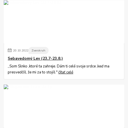
20
.
10
.
2022
Zverokruh
Sebavedomý Lev (23.7-23.8.)
,,Som Slnko ,ktoré ťa zahreje. Dám ti celé svoje srdce ,keď ma
presvedčíš, že mi za to stojíš."
čítať celé