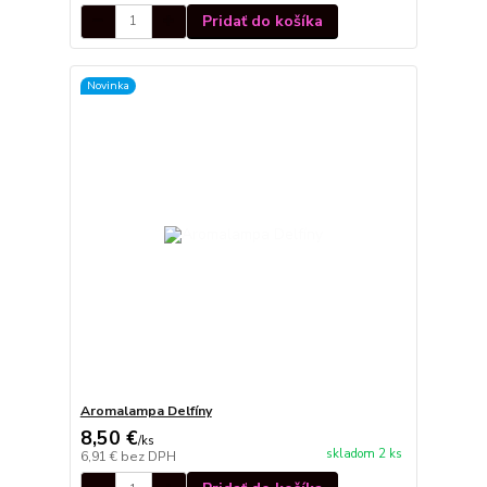
Pridať do košíka
Novinka
Aromalampa Delfíny
8,50 €
/
ks
skladom 2 ks
6,91 €
bez DPH