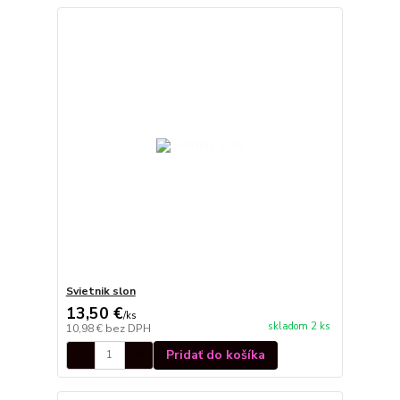
Svietnik slon
13,50 €
/
ks
skladom 2 ks
10,98 €
bez DPH
Pridať do košíka