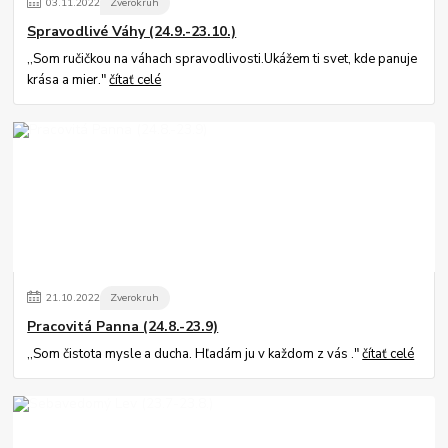
03
.
11
.
2022
Zverokruh
Spravodlivé Váhy (24.9.-23.10.)
,,Som ručičkou na váhach spravodlivosti.Ukážem ti svet, kde panuje
krása a mier."
čítať celé
21
.
10
.
2022
Zverokruh
Pracovitá Panna (24.8.-23.9)
,,Som čistota mysle a ducha. Hľadám ju v každom z vás ."
čítať celé