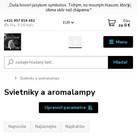
,,Duša hovorí jazykom symbolov. Tichým, no mocným hlasom, ktorý
cítime skôr než chápeme."
0
ks
+421 907 816 492
EUR
za
0 €
(Po-Pia, 9-16 hod.)
Menu
Hľadať
Úvod
Svietniky a aromalampy
Svietniky a aromalampy
Upresniť parametre
Najnovšie
Najlacnejšie
Najdrahšie