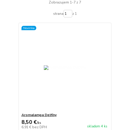
Zobrazujem 1-7 z 7
strana
z 1
Novinka
Aromalampa Delfíny
8,50 €
/
ks
skladom 4 ks
6,91 €
bez DPH