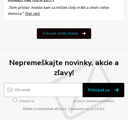
,,Som prístav ,miesto kam sa môžeš vždy vrátiť a oheň v krbe
domova."
čítať celé
Zobraziť všetky články
Nepremeškajte novinky, akcie a
zľavy!
Prihlásiť sa
Súhlasím so
spracovaním osobných údajov
za účelom zasielania newslettera.
Môžete sa kedykoľvek odhlásiť. Zasielame raz za 14 dní.