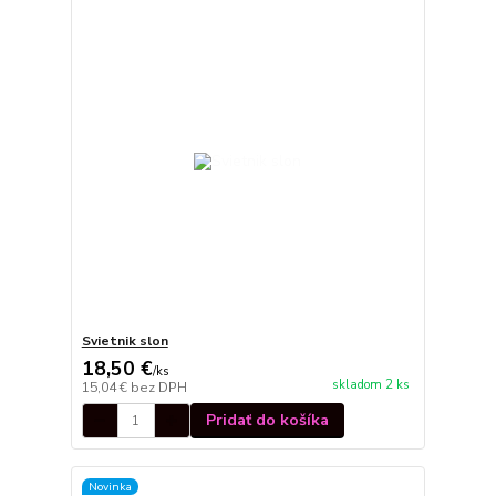
Svietnik slon
18,50 €
/
ks
skladom 2 ks
15,04 €
bez DPH
Pridať do košíka
Novinka