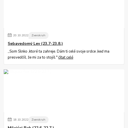
20
.
10
.
2022
Zverokruh
Sebavedomý Lev (23.7-23.8.)
,,Som Slnko ,ktoré ťa zahreje. Dám ti celé svoje srdce ,keď ma
presvedčíš, že mi za to stojíš."
čítať celé
18
.
10
.
2022
Zverokruh
Milujúci Rak (22.6-22.7.)