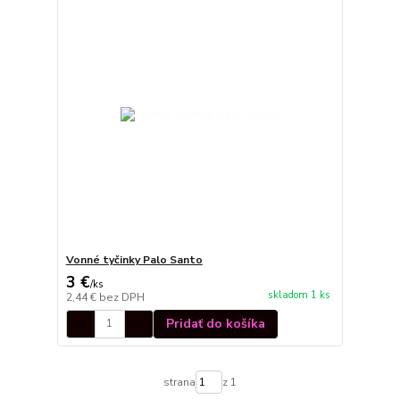
Vonné tyčinky Palo Santo
3 €
/
ks
skladom 1 ks
2,44 €
bez DPH
Pridať do košíka
strana
z 1