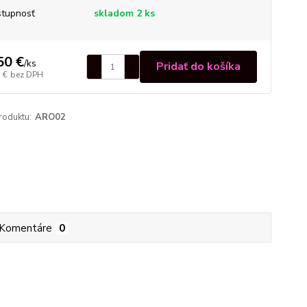
tupnosť
skladom 2 ks
50 €
/
ks
Pridať do košíka
 €
bez DPH
roduktu:
ARO02
Komentáre
0