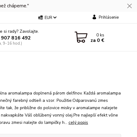
 než chápeme."
Prihlásenie
EUR
e si rady? Zavolajte.
0
ks
 907 816 492
za
0 €
a, 9-16 hod.)
álna aromalampa doplnená párom delfínov. Každá aromalampa
inečný farebný odtieň a vzor. Použitie:Odparovanú zmes
víte tak, že približne do polovice misky v aromalampe nalejete
 nakvapkáte Váš obľúbený vonný olej.Pre najlepší efekt vône
pravu zmesi nalejte do lampičky h...
celý popis