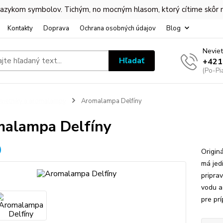
 jazykom symbolov. Tichým, no mocným hlasom, ktorý cítime skôr
Kontakty
Doprava
Ochrana osobných údajov
Blog
Neviet
Hľadať
+421
(Po-Pi
vietniky a aromalampy
Aromalampa Delfíny
alampa Delfíny
Origin
má jed
pripra
vodu a
pre prí