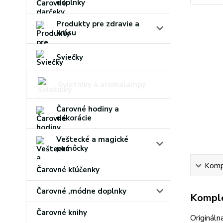
doplnky
Produkty pre zdravie a
krásu
Sviečky
Svietniky a aromalampy
Čarovné hodiny a
dekorácie
Veštecké a magické
pomôcky
Kompl
Čarovné kľúčenky
Čarovné ,módne doplnky
Komple
Čarovné knihy
Originál