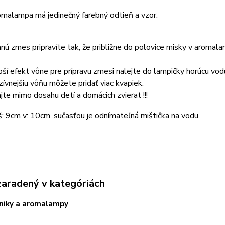
malampa má jedinečný farebný odtieň a vzor.
ú zmes pripravíte tak, že približne do polovice misky v aroma
pší efekt vône pre prípravu zmesi nalejte do lampičky horúcu vod
zívnejšiu vôňu môžete pridať viac kvapiek.
te mimo dosahu detí a domácich zvierat !!!
š: 9cm v: 10cm ,sučasťou je odnímateľná mištička na vodu.
zaradený v kategóriách
niky a aromalampy