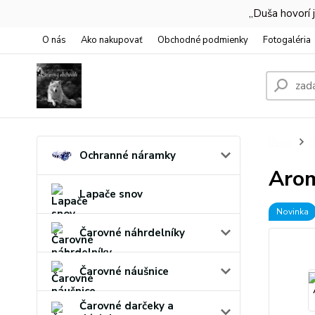
,,Duša hovorí
O nás
Ako nakupovať
Obchodné podmienky
Fotogaléria
Úvod
S
Ochranné náramky
Arom
Lapače snov
Novinka
Čarovné náhrdelníky
Čarovné náušnice
Čarovné darčeky a