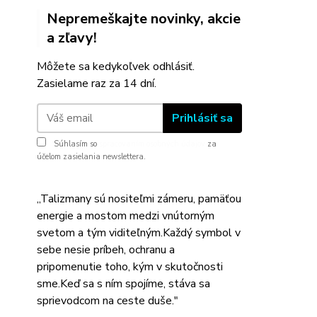
Nepremeškajte novinky, akcie
a zľavy!
Môžete sa kedykoľvek odhlásiť.
Zasielame raz za 14 dní.
Prihlásiť sa
Súhlasím so
spracovaním osobných údajov
za
účelom zasielania newslettera.
,,Talizmany sú nositeľmi zámeru, pamäťou
energie a mostom medzi vnútorným
svetom a tým viditeľným.Každý symbol v
sebe nesie príbeh, ochranu a
pripomenutie toho, kým v skutočnosti
sme.Keď sa s ním spojíme, stáva sa
sprievodcom na ceste duše."