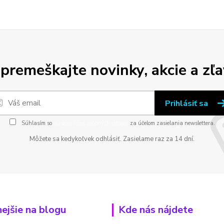
premeškajte novinky, akcie a zľa
Prihlásiť sa
Súhlasím so
spracovaním osobných údajov
za účelom zasielania newslettera.
Môžete sa kedykoľvek odhlásiť. Zasielame raz za 14 dní.
nejšie na blogu
Kde nás nájdete