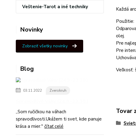
Veštenie-Tarot a iné techniky
Každá aro
Použitie:
Odparovan
Novinky
olej.
Pre najle
Zobraziť všetky novinky
Pre inten
Uchovávaj
Blog
Veľkosť: 
03.11.2022
Zverokruh
Spravodlivé Váhy (24.9.-23.10.)
Tovar 
,,Som ručičkou na váhach
spravodlivosti.Ukážem ti svet, kde panuje
Sviet
krása a mier."
čítať celé