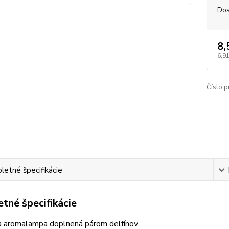
Dos
8,
6,91
Číslo p
etné špecifikácie
tné špecifikácie
na aromalampa doplnená párom delfínov.