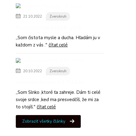
21.10.2022
Zverokruh
Pracovitá Panna (24.8.-23.9)
,,Som čistota mysle a ducha. Hľadám ju v
každom z vás ."
čítať celé
20.10.2022
Zverokruh
Sebavedomý Lev (23.7-23.8.)
,,Som Slnko ,ktoré ťa zahreje. Dám ti celé
svoje srdce ,keď ma presvedčíš, že mi za
to stojíš."
čítať celé
Zobraziť všetky články