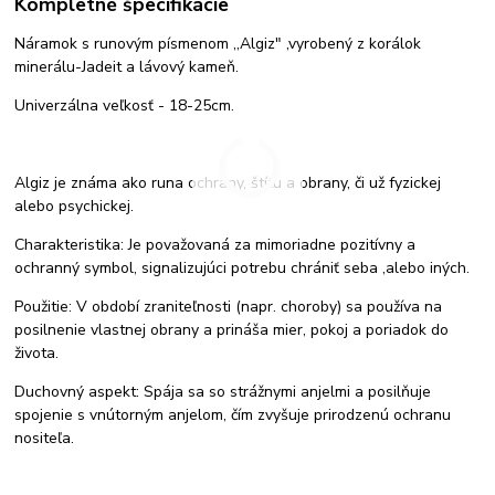
Kompletné špecifikácie
Náramok s runovým písmenom ,,Algiz" ,vyrobený z korálok
minerálu-Jadeit a lávový kameň.
Univerzálna veľkosť - 18-25cm.
Algiz je známa ako runa ochrany, štítu a obrany, či už fyzickej
alebo psychickej.
Charakteristika: Je považovaná za mimoriadne pozitívny a
ochranný symbol, signalizujúci potrebu chrániť seba ,alebo iných.
Použitie: V období zraniteľnosti (napr. choroby) sa používa na
posilnenie vlastnej obrany a prináša mier, pokoj a poriadok do
života.
Duchovný aspekt: Spája sa so strážnymi anjelmi a posilňuje
spojenie s vnútorným anjelom, čím zvyšuje prirodzenú ochranu
nositeľa.