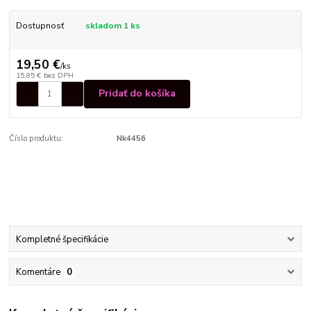
Dostupnosť
skladom 1 ks
19,50 €
/
ks
15,85 €
bez DPH
Pridať do košíka
Číslo produktu:
Nk4456
Kompletné špecifikácie
Komentáre
0