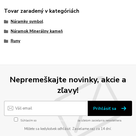
Tovar zaradený v kategóriách
Náramky symbol
Náramok Minerálny kameň
Runy
Nepremeškajte novinky, akcie a
zľavy!
Prihlásiť sa
Súhlasím so
spracovaním osobných údajov
za účelom zasielania newslettera.
Môžete sa kedykoľvek odhlásiť. Zasielame raz za 14 dní.