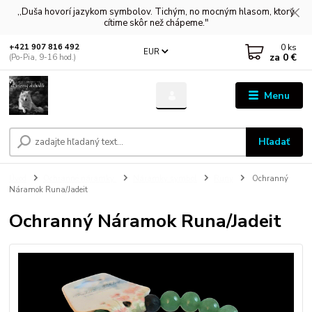
,,Duša hovorí jazykom symbolov. Tichým, no mocným hlasom, ktorý
cítime skôr než chápeme."
0
ks
+421 907 816 492
EUR
za
0 €
(Po-Pia, 9-16 hod.)
Menu
Hľadať
Úvod
Ochranné náramky
Náramky symbol
Runy
Ochranný
Náramok Runa/Jadeit
Ochranný Náramok Runa/Jadeit