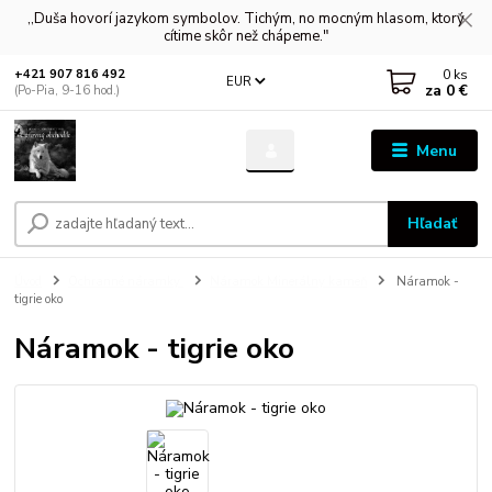
,,Duša hovorí jazykom symbolov. Tichým, no mocným hlasom, ktorý
cítime skôr než chápeme."
0
ks
+421 907 816 492
EUR
za
0 €
(Po-Pia, 9-16 hod.)
Menu
Hľadať
Úvod
Ochranné náramky
Náramok Minerálny kameň
Náramok -
tigrie oko
Náramok - tigrie oko