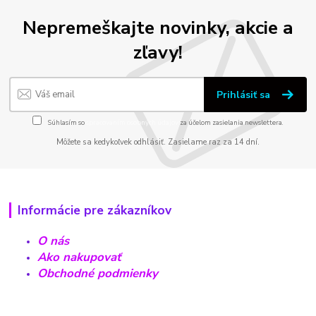
Nepremeškajte novinky, akcie a
zľavy!
Prihlásiť sa
Súhlasím so
spracovaním osobných údajov
za účelom zasielania newslettera.
Môžete sa kedykoľvek odhlásiť. Zasielame raz za 14 dní.
Informácie pre zákazníkov
O nás
Ako nakupovať
Obchodné podmienky