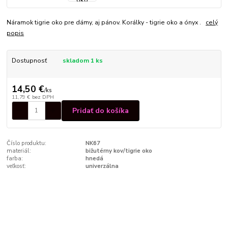
Náramok tigrie oko pre dámy, aj pánov. Korálky - tigrie oko a ónyx .
celý
popis
Dostupnosť
skladom 1 ks
14,50 €
/
ks
11,79 €
bez DPH
Pridať do košíka
Číslo produktu:
NK67
materiál:
bižutérny kov/tigrie oko
farba:
hnedá
veľkosť:
univerzálna