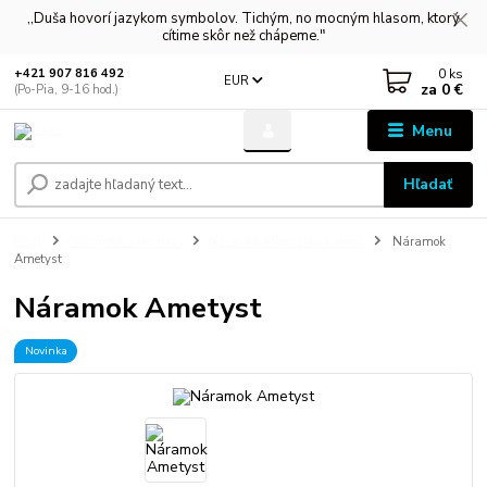
,,Duša hovorí jazykom symbolov. Tichým, no mocným hlasom, ktorý
cítime skôr než chápeme."
0
ks
+421 907 816 492
EUR
za
0 €
(Po-Pia, 9-16 hod.)
Menu
Hľadať
Úvod
Ochranné náramky
Náramok Minerálny kameň
Náramok
Ametyst
Náramok Ametyst
Novinka