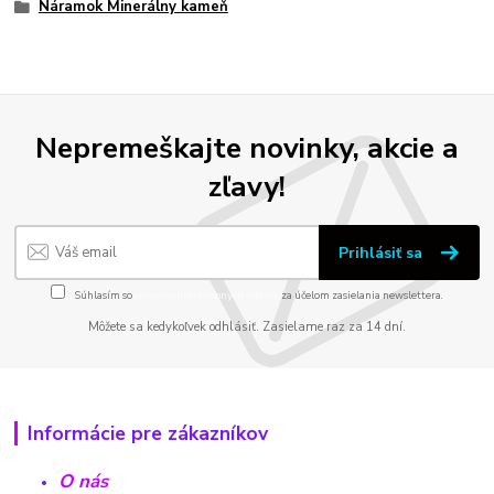
Náramok Minerálny kameň
Nepremeškajte novinky, akcie a
zľavy!
Prihlásiť sa
Súhlasím so
spracovaním osobných údajov
za účelom zasielania newslettera.
Môžete sa kedykoľvek odhlásiť. Zasielame raz za 14 dní.
Informácie pre zákazníkov
O nás