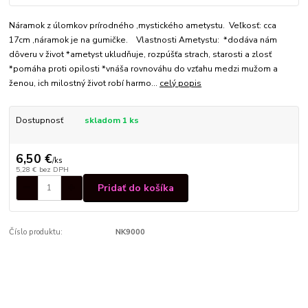
Náramok z úlomkov prírodného ,mystického ametystu. Veľkosť: cca
17cm ,náramok je na gumičke. Vlastnosti Ametystu: *dodáva nám
dôveru v život *ametyst ukludňuje, rozpúšťa strach, starosti a zlosť
*pomáha proti opilosti *vnáša rovnováhu do vzťahu medzi mužom a
ženou, ich milostný život robí harmo...
celý popis
Dostupnosť
skladom 1 ks
6,50 €
/
ks
5,28 €
bez DPH
Pridať do košíka
Číslo produktu:
NK9000