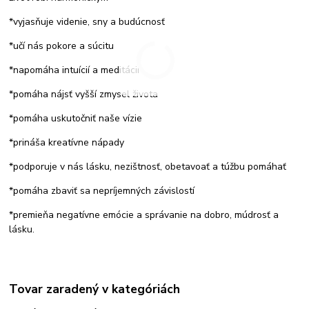
*vyjasňuje videnie, sny a budúcnosť
*učí nás pokore a súcitu
*napomáha intuícií a meditácií
*pomáha nájsť vyšší zmysel života
*pomáha uskutočniť naše vízie
*prináša kreatívne nápady
*podporuje v nás lásku, nezištnosť, obetavoať a túžbu pomáhať
*pomáha zbaviť sa nepríjemných závislostí
*premieňa negatívne emócie a správanie na dobro, múdrosť a
lásku.
Tovar zaradený v kategóriách