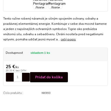
Tento ručne robený náramok je silným spojením ochrany, odvahy a
pradávnej elementárnej energie. Kombinuje v sebe dva mocné kamene
a jeden z najsilnejších ochranných symbolov. Tigrie oko prebúdza
vnútornú silu, odvahu a sebadôveru. Chráni nositeľa pred negatívnymi
vplyvmi, pomáha udržať jasnú myseľ a...
celý popis
Dostupnosť
skladom 1 ks
25 €
/
ks
20,33 €
bez DPH
Pridať do košíka
Číslo produktu:
NK993