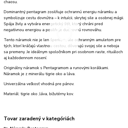
chaosu.
Dominantný pentagram zosilňuje ochrannú energiu náramku a
symbolizuje cestu dovnútra – k intuícii, skrytej sile a osobnej mágii.
Spája živly a vytvára energetický štít, ktorý chráni pred
negatívnou energiou a posilňuje duchovnú rovnováhu.
Tento náramok nie je len šperkom, ale ochranným amuletom pre
tých, ktorí kráčajú vlastnou cestou, dôverujú svojej sile a neboja
sa premeny. Je ideálnym spoločníkom pri osobnom raste, rituáloch
aj každodennom nosení.
Originálny náramok s Pentagramom a runovými korálkami.
Náramok je z minerálu tigrie oko a láva.
Univerzálna veľkosť vhodná pre pánov.
Materiál: tigrie oko ,láva, bižutérny kov.
Tovar zaradený v kategóriách