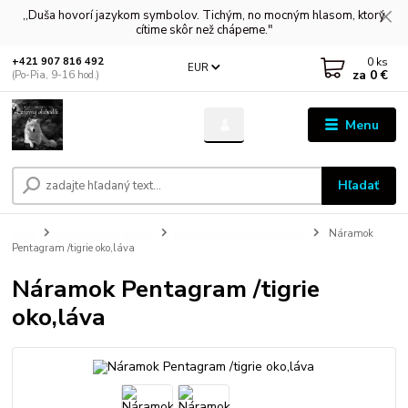
,,Duša hovorí jazykom symbolov. Tichým, no mocným hlasom, ktorý
cítime skôr než chápeme."
0
ks
+421 907 816 492
EUR
za
0 €
(Po-Pia, 9-16 hod.)
Menu
Hľadať
Úvod
Ochranné náramky
Náramok Minerálny kameň
Náramok
Pentagram /tigrie oko,láva
Náramok Pentagram /tigrie
oko,láva