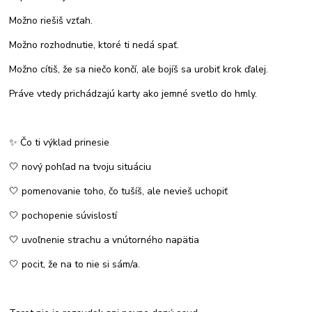
Možno riešiš vzťah.
Možno rozhodnutie, ktoré ti nedá spať.
Možno cítiš, že sa niečo končí, ale bojíš sa urobiť krok ďalej.
Práve vtedy prichádzajú karty ako jemné svetlo do hmly.
✨ Čo ti výklad prinesie
🤍 nový pohľad na tvoju situáciu
🤍 pomenovanie toho, čo tušíš, ale nevieš uchopiť
🤍 pochopenie súvislostí
🤍 uvoľnenie strachu a vnútorného napätia
🤍 pocit, že na to nie si sám/a.