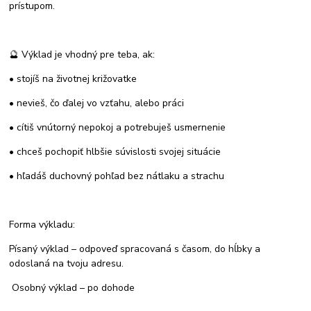
prístupom.
🔮 Výklad je vhodný pre teba, ak:
• stojíš na životnej križovatke
• nevieš, čo ďalej vo vzťahu, alebo práci
• cítiš vnútorný nepokoj a potrebuješ usmernenie
• chceš pochopiť hlbšie súvislosti svojej situácie
• hľadáš duchovný pohľad bez nátlaku a strachu
Forma výkladu:
Písaný výklad – odpoveď spracovaná s časom, do hĺbky a
odoslaná na tvoju adresu.
Osobný výklad – po dohode