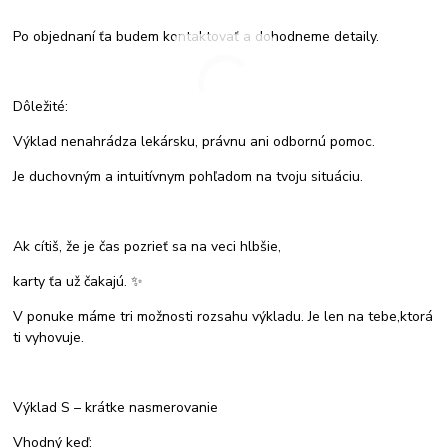
Po objednaní ťa budem kontaktovať a dohodneme detaily.
Dôležité:
Výklad nenahrádza lekársku, právnu ani odbornú pomoc.
Je duchovným a intuitívnym pohľadom na tvoju situáciu.
Ak cítiš, že je čas pozrieť sa na veci hlbšie,
karty ťa už čakajú. ✨
V ponuke máme tri možnosti rozsahu výkladu. Je len na tebe,ktorá
ti vyhovuje.
Výklad S – krátke nasmerovanie
Vhodný keď: