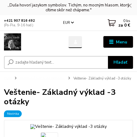
,,Duša hovorí jazykom symbolov. Tichým, no mocným hlasom, ktorý
cítime skôr než chápeme."
0
ks
+421 907 816 492
EUR
za
0 €
(Po-Pia, 9-16 hod.)
Menu
Hľadať
Úvod
Veštenie-Tarot a iné techniky
Veštenie- Základný výklad -3 otázky
Veštenie- Základný výklad -3
otázky
Novinka