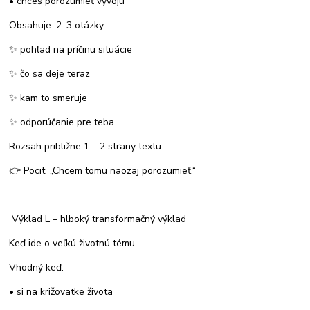
• chceš porozumieť vývoju
Obsahuje: 2–3 otázky
✨ pohľad na príčinu situácie
✨ čo sa deje teraz
✨ kam to smeruje
✨ odporúčanie pre teba
Rozsah približne 1 – 2 strany textu
👉 Pocit: „Chcem tomu naozaj porozumieť.“
Výklad L – hlboký transformačný výklad
Keď ide o veľkú životnú tému
Vhodný keď:
• si na križovatke života