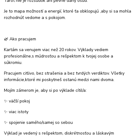
Tarot nie je rozsudok ani pevne daný osud.
Je to mapa možností a energií, ktoré ťa obklopujú ,aby si sa mohla
rozhodnúť vedome a s pokojom.
🌿 Ako pracujem
Kartám sa venujem viac než 20 rokov. Výklady vediem
profesionálne,s múdrosťou a rešpektom k tvojej osobe a
súkromiu.
Pracujem citlivo, bez strašenia a bez tvrdých verdiktov. Všetky
informácie,ktoré mi poskytneš ostanú medzi nami dvoma.
Mojím zámerom je, aby si po výklade cítil/a:
✨ väčší pokoj
✨ viac istoty
✨ spojenie samého/samej so sebou
Výklad je vedený s rešpektom, diskrétnosťou a láskavým