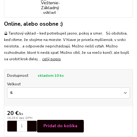
Online, alebo osobne :)
🔮 Tarotový výklad – keď potrebuješ jasno, pokoj a smer. Sú obdobia,
keď cítime, že stojíme na mieste. V hlave je priveľa myšlienok, v srdci
neistota… a odpovede neprichádzajú. Možno riešiš vzťah. Možno
rozhodnutie, ktoré ti nedá spať. Možno cítiš, že sa niečo končí, ale bojíš
sa urobiť krok ďalej....
celý popis
Dostupnosť
skladom 10 ks
Veľkosť
20 €
/
ks
16,26 €
bez DPH
Pridať do košíka