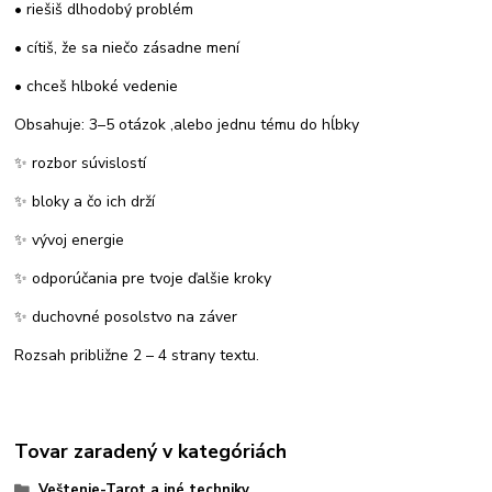
• riešiš dlhodobý problém
• cítiš, že sa niečo zásadne mení
• chceš hlboké vedenie
Obsahuje: 3–5 otázok ,alebo jednu tému do hĺbky
✨ rozbor súvislostí
✨ bloky a čo ich drží
✨ vývoj energie
✨ odporúčania pre tvoje ďalšie kroky
✨ duchovné posolstvo na záver
Rozsah približne 2 – 4 strany textu.
Tovar zaradený v kategóriách
Veštenie-Tarot a iné techniky