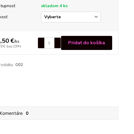
tupnosť
skladom 4 ks
kosť
,50 €
/
ks
Pridať do košíka
79 €
bez DPH
roduktu:
O02
Komentáre
0