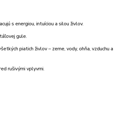
ú s energiou, intuíciou a silou živlov.
štáľovej gule.
etkých piatich živlov – zeme, vody, ohňa, vzduchu a
red rušivými vplyvmi.