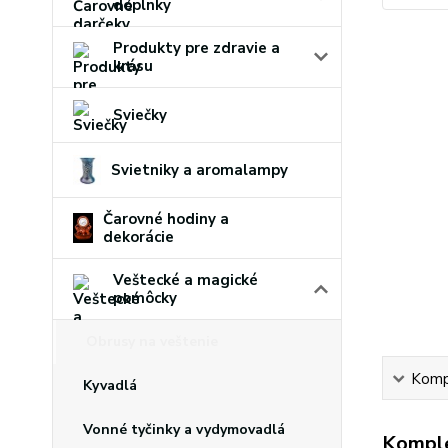
doplnky
Produkty pre zdravie a
krásu
Sviečky
Svietniky a aromalampy
Čarovné hodiny a
dekorácie
Veštecké a magické
pomôcky
Obrusy na veštenie
Kompl
Kyvadlá
Vonné tyčinky a vydymovadlá
Komple