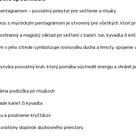
entagramom – posvätný priestor pre veštenie a rituály.
us s mystickým pentagramom je stvorený pre všetkých, ktorí pracuj
ochranný a magický základ pri veštení z kariet, run, kyvadla či kri
 v jeho strede symbolizuje rovnováhu ducha a hmoty, spojenie vš
ytvára posvätný kruh, ktorý pomáha sústrediť energiu a chrániť p
rna podložka pri rituáloch
ade kariet či kyvadla
u a posilnenie kryštálov
oratívny doplnok duchovného priestoru