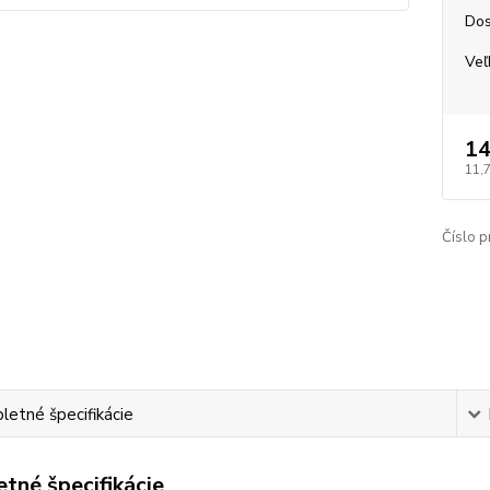
Dos
Veľ
14
11,
Číslo p
etné špecifikácie
tné špecifikácie