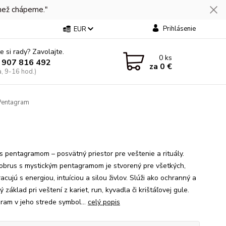
 než chápeme."
Prihlásenie
EUR
e si rady? Zavolajte.
0
ks
 907 816 492
za
0 €
a, 9-16 hod.)
Pentagram
s pentagramom – posvätný priestor pre veštenie a rituály.
obrus s mystickým pentagramom je stvorený pre všetkých,
racujú s energiou, intuíciou a silou živlov. Slúži ako ochranný a
 základ pri veštení z kariet, run, kyvadla či krištáľovej gule.
ram v jeho strede symbol...
celý popis