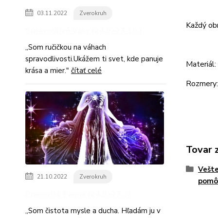
03.11.2022
Zverokruh
Každý obr
Spravodlivé Váhy (24.9.-23.10.)
,,Som ručičkou na váhach
spravodlivosti.Ukážem ti svet, kde panuje
Materiál:
krása a mier."
čítať celé
Rozmery:
Tovar 
Vešte
21.10.2022
Zverokruh
pomô
Pracovitá Panna (24.8.-23.9)
,,Som čistota mysle a ducha. Hľadám ju v