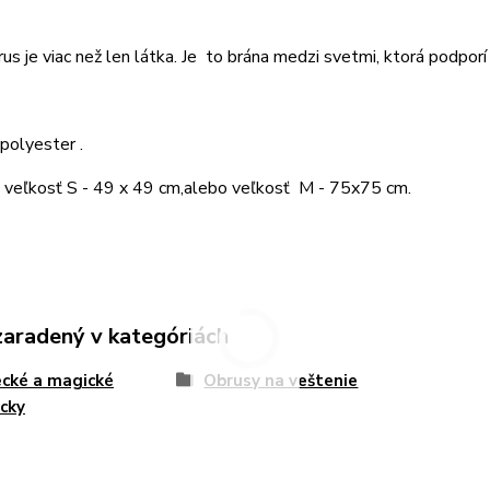
us je viac než len látka. Je to brána medzi svetmi, ktorá podporí 
 polyester .
 veľkosť S - 49 x 49 cm,alebo veľkosť M - 75x75 cm.
zaradený v kategóriách
cké a magické
Obrusy na veštenie
cky