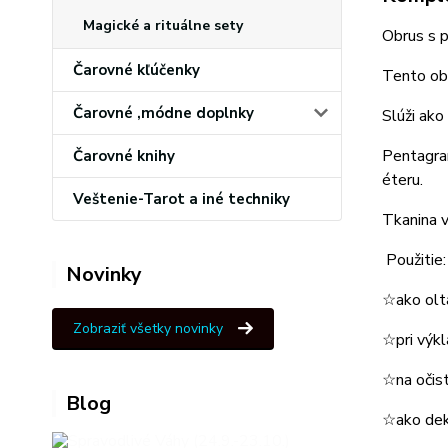
Magické a rituálne sety
Obrus s p
Čarovné kľúčenky
Tento obr
Čarovné ,módne doplnky
Slúži ako 
Pentagram
Čarovné knihy
éteru.
Veštenie-Tarot a iné techniky
Tkanina v
Použitie:
Novinky
☆ako oltá
Zobraziť všetky novinky
☆pri výkl
☆na očist
Blog
☆ako dek