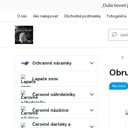
,,Duša hovorí
O nás
Ako nakupovať
Obchodné podmienky
Fotogaléria
Úvod
V
Ochranné náramky
Obru
Lapače snov
Novinka
Čarovné náhrdelníky
Čarovné náušnice
Čarovné darčeky a