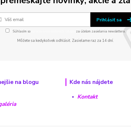
premeškajte novinky, akcie a zľa
Prihlásiť sa
Súhlasím so
spracovaním osobných údajov
za účelom zasielania newslettera.
Môžete sa kedykoľvek odhlásiť. Zasielame raz za 14 dní.
nejšie na blogu
Kde nás nájdete
Kontakt
aléria