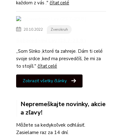
každom z vás ."
čítať celé
20.10.2022
Zverokruh
Sebavedomý Lev (23.7-23.8.)
,,Som Slnko ,ktoré ťa zahreje. Dám ti celé
svoje srdce ,keď ma presvedčíš, že mi za
to stojíš."
čítať celé
Zobraziť všetky články
Nepremeškajte novinky, akcie
a zľavy!
Môžete sa kedykoľvek odhlásiť.
Zasielame raz za 14 dní.