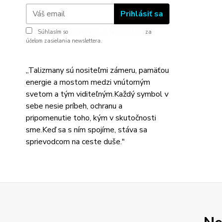
Prihlásiť sa
Súhlasím so
spracovaním osobných údajov
za
účelom zasielania newslettera.
,,Talizmany sú nositeľmi zámeru, pamäťou
energie a mostom medzi vnútorným
svetom a tým viditeľným.Každý symbol v
sebe nesie príbeh, ochranu a
pripomenutie toho, kým v skutočnosti
sme.Keď sa s ním spojíme, stáva sa
sprievodcom na ceste duše."