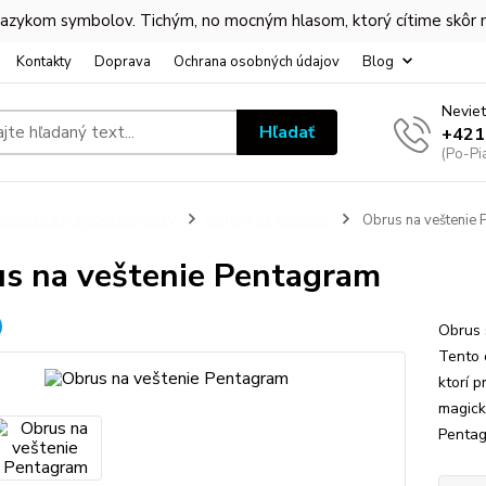
 jazykom symbolov. Tichým, no mocným hlasom, ktorý cítime skôr
Kontakty
Doprava
Ochrana osobných údajov
Blog
Neviet
Hľadať
+421
(Po-Pi
eštecké a magické pomôcky
Obrusy na veštenie
Obrus na veštenie 
s na veštenie Pentagram
Obrus 
Tento 
ktorí p
magický
Pentag