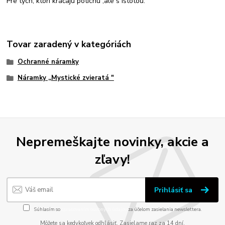
Pre tých, ktorí kráčajú potichu ,ale s istotou.
Tovar zaradený v kategóriách
Ochranné náramky
Náramky ,,Mystické zvieratá "
Nepremeškajte novinky, akcie a
zľavy!
Prihlásiť sa
Súhlasím so
spracovaním osobných údajov
za účelom zasielania newslettera.
Môžete sa kedykoľvek odhlásiť. Zasielame raz za 14 dní.