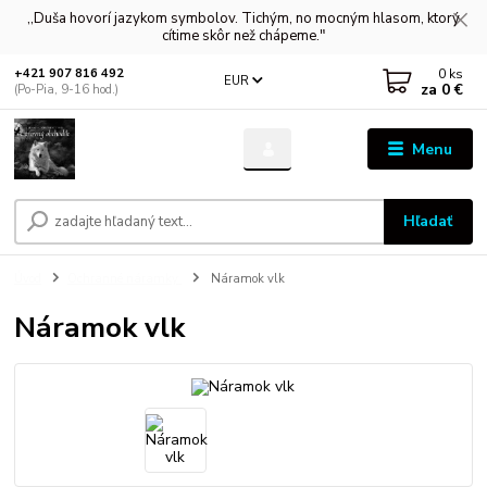
,,Duša hovorí jazykom symbolov. Tichým, no mocným hlasom, ktorý
cítime skôr než chápeme."
0
ks
+421 907 816 492
EUR
za
0 €
(Po-Pia, 9-16 hod.)
Menu
Hľadať
Úvod
Ochranné náramky
Náramok vlk
Náramok vlk