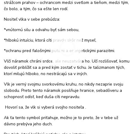
strážcom prahov – ochrancom medzi svetlom a tieňom, medzi tým,
čo bolo, a tým, čo sa ešte len rodí.
Nositeľ vlka v sebe prebúdzа:
*vnútornú silu a odvahu byť sám sebou,
*hlbokú intuíciu, ktorá cíti pravdu skôr než myseľ,
*ochranu pred falošnými putami a energetickými parazitmi.
Vlčí náramok chráni srdce, ale neuzatvára ho. Učí rozlišovať, komu
dovoliť priblížiť sa a pred kým zostať v tichu. Je talizmanom tých,
ktorí milujú hlboko, no nestrácajú sa v iných.
Vlk je verný svojmu svorkovému kruhu, no nikdy nezaprie svoju
slobodu. Preto tento náramok posilňuje hranice, sebadôveru a
schopnosť odísť, keď duša cíti nepravdu.
Hovorí sa, že vlk si vyberá svojho nositeľa .
Ak ťa tento symbol priťahuje, možno je to preto, že v tebe už
dávno prebýva jeho duch.