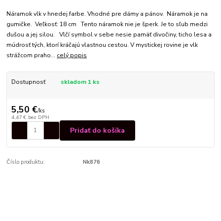
Náramok vlk v hnedej farbe. Vhodné pre dámy a pánov. Náramok je na
gumičke. Veľkosť: 18 cm Tento náramok nie je šperk. Je to sľub medzi
dušou a jej silou. Vlčí symbol v sebe nesie pamäť divočiny, ticho lesa a
múdrosť tých, ktorí kráčajú vlastnou cestou. V mystickej rovine je vlk
strážcom praho...
celý popis
Dostupnosť
skladom 1 ks
5,50 €
/
ks
4,47 €
bez DPH
Pridať do košíka
Číslo produktu:
Nk876