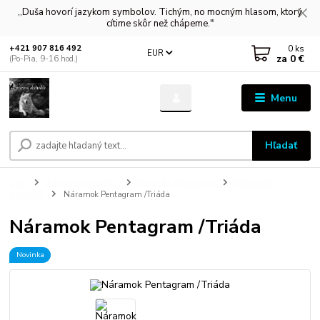
,,Duša hovorí jazykom symbolov. Tichým, no mocným hlasom, ktorý
cítime skôr než chápeme."
0
ks
+421 907 816 492
EUR
za
0 €
(Po-Pia, 9-16 hod.)
Menu
Hľadať
Úvod
Ochranné náramky
Náramky Pentagram
Pentagram-
korálkový
Náramok Pentagram /Triáda
Náramok Pentagram /Triáda
Novinka