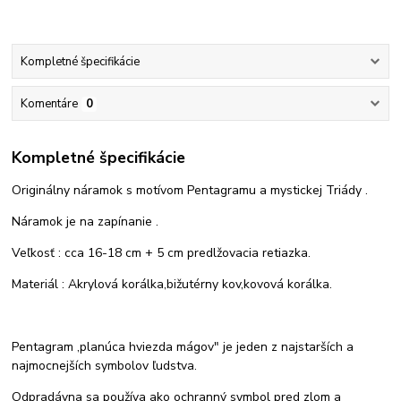
Kompletné špecifikácie
Komentáre
0
Kompletné špecifikácie
Originálny náramok s motívom Pentagramu a mystickej Triády .
Náramok je na zapínanie .
Veľkosť : cca 16-18 cm + 5 cm predlžovacia retiazka.
Materiál : Akrylová korálka,bižutérny kov,kovová korálka.
Pentagram ,planúca hviezda mágov" je jeden z najstarších a
najmocnejších symbolov ľudstva.
Odpradávna sa používa ako ochranný symbol pred zlom a