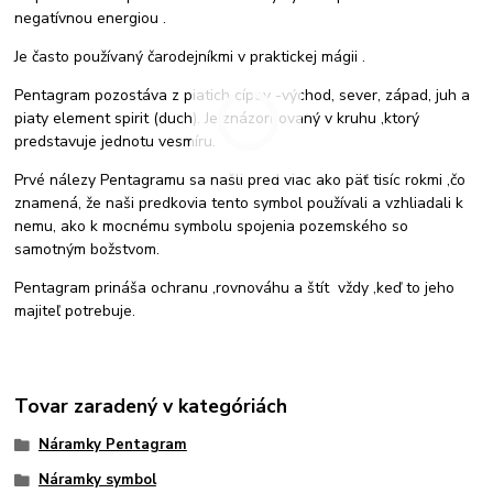
negatívnou energiou .
Je často používaný čarodejníkmi v praktickej mágii .
Pentagram pozostáva z piatich cípov -východ, sever, západ, juh a
piaty element spirit (duch). Je znázorňovaný v kruhu ,ktorý
predstavuje jednotu vesmíru.
Prvé nálezy Pentagramu sa našli pred viac ako päť tisíc rokmi ,čo
znamená, že naši predkovia tento symbol používali a vzhliadali k
nemu, ako k mocnému symbolu spojenia pozemského so
samotným božstvom.
Pentagram prináša ochranu ,rovnováhu a štít vždy ,keď to jeho
majiteľ potrebuje.
Tovar zaradený v kategóriách
Náramky Pentagram
Náramky symbol