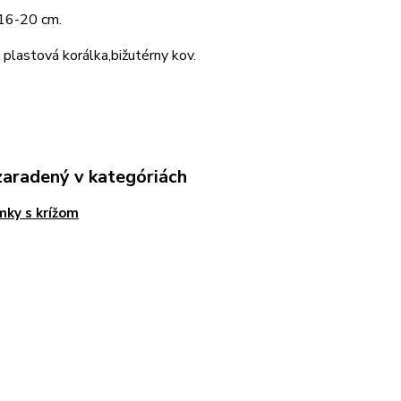
 16-20 cm.
: plastová korálka,bižutérny kov.
zaradený v kategóriách
ky s krížom