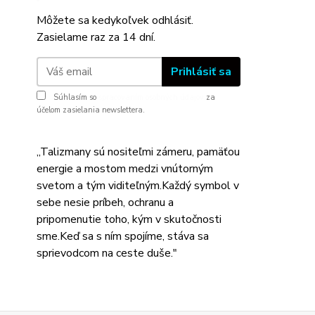
Môžete sa kedykoľvek odhlásiť.
Zasielame raz za 14 dní.
Prihlásiť sa
Súhlasím so
spracovaním osobných údajov
za
účelom zasielania newslettera.
,,Talizmany sú nositeľmi zámeru, pamäťou
energie a mostom medzi vnútorným
svetom a tým viditeľným.Každý symbol v
sebe nesie príbeh, ochranu a
pripomenutie toho, kým v skutočnosti
sme.Keď sa s ním spojíme, stáva sa
sprievodcom na ceste duše."