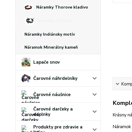
Náramky Thorove kladivo
Náramky s krížom
Náramky Indiánsky motív
Náramok Minerálny kameň
Lapače snov
Čarovné náhrdelníky
Kompl
Čarovné náušnice
Komple
Čarovné darčeky a
doplnky
Krásny ná
Náramok 
Produkty pre zdravie a