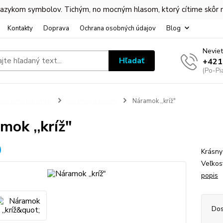
 jazykom symbolov. Tichým, no mocným hlasom, ktorý cítime skôr
Kontakty
Doprava
Ochrana osobných údajov
Blog
Neviet
Hľadať
+421
(Po-Pi
chranné náramky
Náramky s krížom
Náramok ,,kríž"
mok ,,kríž"
Krásny
Veľkos
popis
Dos