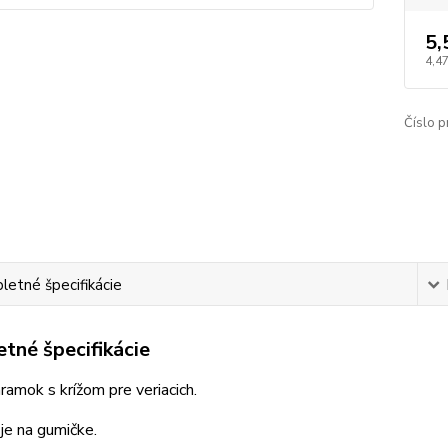
5,
4,47
Číslo p
etné špecifikácie
tné špecifikácie
ramok s krížom pre veriacich.
je na gumičke.