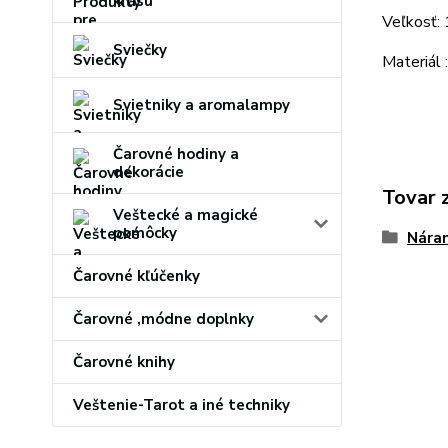
krásu
Veľkosť:
Sviečky
Materiál 
Svietniky a aromalampy
Čarovné hodiny a
dekorácie
Tovar 
Veštecké a magické
pomôcky
Náram
Čarovné kľúčenky
Čarovné ,módne doplnky
Čarovné knihy
Veštenie-Tarot a iné techniky