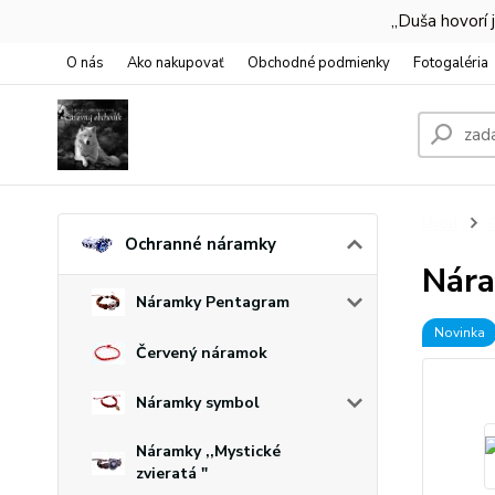
,,Duša hovorí
O nás
Ako nakupovať
Obchodné podmienky
Fotogaléria
Úvod
O
Ochranné náramky
Nára
Náramky Pentagram
Novinka
Červený náramok
Náramky symbol
Náramky ,,Mystické
zvieratá "