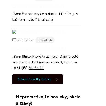
Pracovitá Panna (24.8.-23.9)
,,Som čistota mysle a ducha. Hľadám ju v
každom z vás ."
čítať celé
20.10.2022
Zverokruh
Sebavedomý Lev (23.7-23.8.)
,,Som Slnko ,ktoré ťa zahreje. Dám ti celé
svoje srdce ,keď ma presvedčíš, že mi za
to stojíš."
čítať celé
Zobraziť všetky články
Nepremeškajte novinky, akcie
a zľavy!