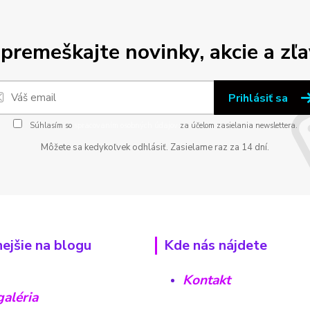
premeškajte novinky, akcie a zľa
Prihlásiť sa
Súhlasím so
spracovaním osobných údajov
za účelom zasielania newslettera.
Môžete sa kedykoľvek odhlásiť. Zasielame raz za 14 dní.
nejšie na blogu
Kde nás nájdete
Kontakt
aléria