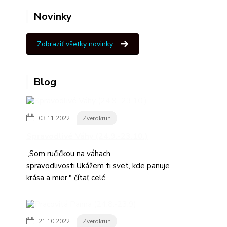
Novinky
Zobraziť všetky novinky
Blog
03.11.2022
Zverokruh
Spravodlivé Váhy (24.9.-23.10.)
,,Som ručičkou na váhach
spravodlivosti.Ukážem ti svet, kde panuje
krása a mier."
čítať celé
21.10.2022
Zverokruh