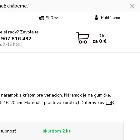
 než chápeme."
Prihlásenie
EUR
e si rady? Zavolajte.
0
ks
 907 816 492
za
0 €
a, 9-16 hod.)
 náramok s krížom pre veriacich. Náramok je na gumičke.
ť: 16-20 cm. Materiál : plastová korálka,bižutérny kov.
celý
tupnosť
skladom 2 ks