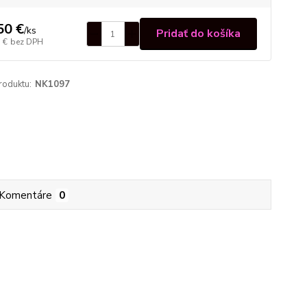
50 €
/
ks
Pridať do košíka
 €
bez DPH
roduktu:
NK1097
Komentáre
0