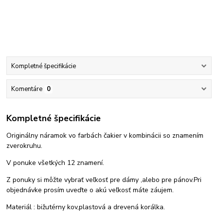
Kompletné špecifikácie
Komentáre
0
Kompletné špecifikácie
Originálny náramok vo farbách čakier v kombinácii so znamením
zverokruhu.
V ponuke všetkých 12 znamení.
Z ponuky si môžte vybrať veľkosť pre dámy ,alebo pre pánov.Pri
objednávke prosím uveďte o akú veľkosť máte záujem.
Materiál : bižutérny kov,plastová a drevená korálka.