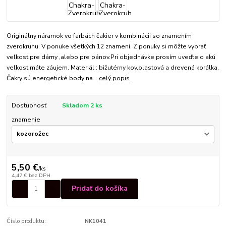
Originálny náramok vo farbách čakier v kombinácii so znamením
zverokruhu. V ponuke všetkých 12 znamení. Z ponuky si môžte vybrať
veľkosť pre dámy ,alebo pre pánov.Pri objednávke prosím uveďte o akú
veľkosť máte záujem. Materiál : bižutérny kov,plastová a drevená korálka.
Čakry sú energetické body na...
celý popis
Dostupnosť
Skladom 2 ks
znamenie
5,50 €
/
ks
4,47 €
bez DPH
Pridať do košíka
Číslo produktu:
NK1041