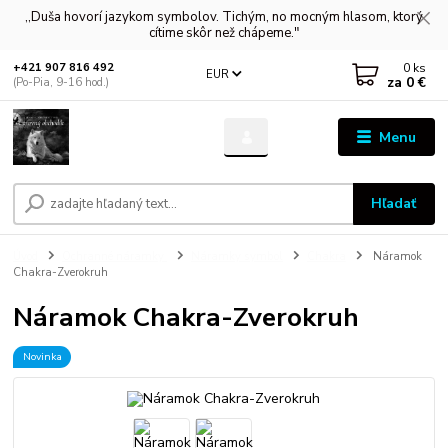
,,Duša hovorí jazykom symbolov. Tichým, no mocným hlasom, ktorý
cítime skôr než chápeme."
0
ks
+421 907 816 492
EUR
za
0 €
(Po-Pia, 9-16 hod.)
Menu
Hľadať
Úvod
Ochranné náramky
Náramky symbol
Chakra
Náramok
Chakra-Zverokruh
Náramok Chakra-Zverokruh
Novinka