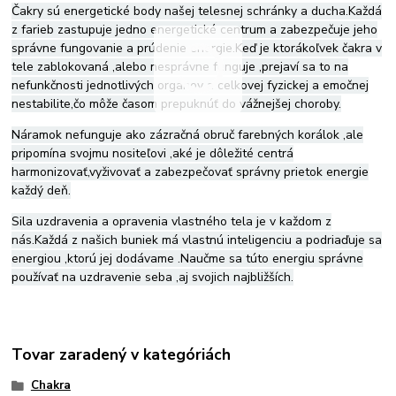
Čakry sú energetické body našej telesnej schránky a ducha.Každá
z farieb zastupuje jedno energetické centrum a zabezpečuje jeho
správne fungovanie a prúdenie energie.Keď je ktorákoľvek čakra v
tele zablokovaná ,alebo nesprávne funguje ,prejaví sa to na
nefunkčnosti jednotlivých orgánov a celkovej fyzickej a emočnej
nestabilite,čo môže časom prepuknúť do vážnejšej choroby.
Náramok nefunguje ako zázračná obruč farebných korálok ,ale
pripomína svojmu nositeľovi ,aké je dôležité centrá
harmonizovať,vyživovať a zabezpečovať správny prietok energie
každý deň.
Sila uzdravenia a opravenia vlastného tela je v každom z
nás.Každá z našich buniek má vlastnú inteligenciu a podriaďuje sa
energiou ,ktorú jej dodávame .Naučme sa túto energiu správne
používať na uzdravenie seba ,aj svojich najbližších.
Tovar zaradený v kategóriách
Chakra