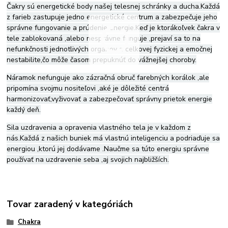
Čakry sú energetické body našej telesnej schránky a ducha.Každá
z farieb zastupuje jedno energetické centrum a zabezpečuje jeho
správne fungovanie a prúdenie energie.Keď je ktorákoľvek čakra v
tele zablokovaná ,alebo nesprávne funguje ,prejaví sa to na
nefunkčnosti jednotlivých orgánov a celkovej fyzickej a emočnej
nestabilite,čo môže časom prepuknúť do vážnejšej choroby.
Náramok nefunguje ako zázračná obruč farebných korálok ,ale
pripomína svojmu nositeľovi ,aké je dôležité centrá
harmonizovať,vyživovať a zabezpečovať správny prietok energie
každý deň.
Sila uzdravenia a opravenia vlastného tela je v každom z
nás.Každá z našich buniek má vlastnú inteligenciu a podriaďuje sa
energiou ,ktorú jej dodávame .Naučme sa túto energiu správne
používať na uzdravenie seba ,aj svojich najbližších.
Tovar zaradený v kategóriách
Chakra