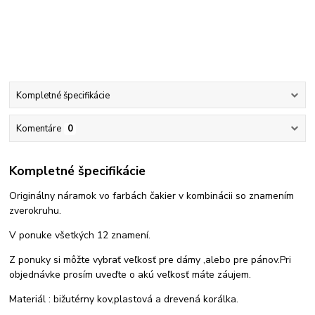
Kompletné špecifikácie
Komentáre
0
Kompletné špecifikácie
Originálny náramok vo farbách čakier v kombinácii so znamením
zverokruhu.
V ponuke všetkých 12 znamení.
Z ponuky si môžte vybrať veľkosť pre dámy ,alebo pre pánov.Pri
objednávke prosím uveďte o akú veľkosť máte záujem.
Materiál : bižutérny kov,plastová a drevená korálka.