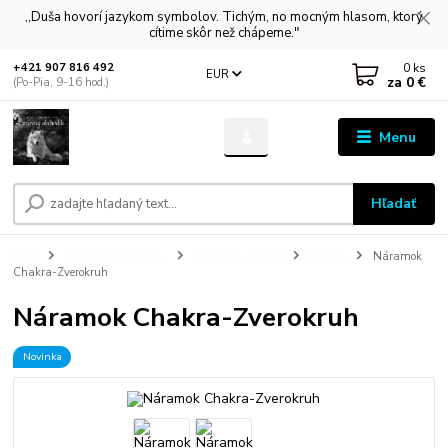
,,Duša hovorí jazykom symbolov. Tichým, no mocným hlasom, ktorý
cítime skôr než chápeme."
0
ks
+421 907 816 492
EUR
za
0 €
(Po-Pia, 9-16 hod.)
Menu
Hľadať
Úvod
Ochranné náramky
Náramky symbol
Chakra
Náramok
Chakra-Zverokruh
Náramok Chakra-Zverokruh
Novinka