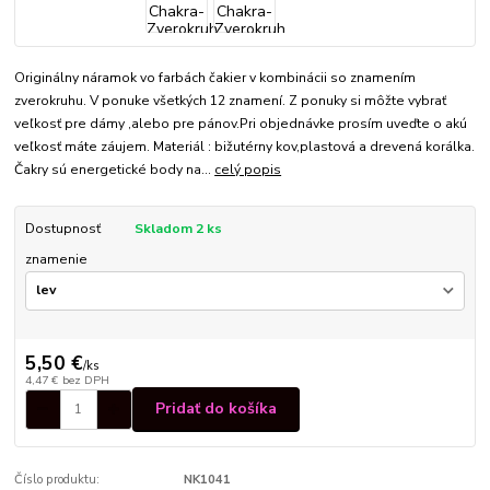
Originálny náramok vo farbách čakier v kombinácii so znamením
zverokruhu. V ponuke všetkých 12 znamení. Z ponuky si môžte vybrať
veľkosť pre dámy ,alebo pre pánov.Pri objednávke prosím uveďte o akú
veľkosť máte záujem. Materiál : bižutérny kov,plastová a drevená korálka.
Čakry sú energetické body na...
celý popis
Dostupnosť
Skladom 2 ks
znamenie
5,50 €
/
ks
4,47 €
bez DPH
Pridať do košíka
Číslo produktu:
NK1041