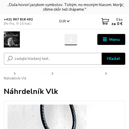
,,Duša hovorí jazykom symbolov. Tichým, no mocným hlasom, ktorý
cítime skôr než chápeme."
0
ks
+421 907 816 492
EUR
za
0 €
(Po-Pia, 9-16 hod.)
Menu
Hľadať
Úvod
Čarovné náhrdelníky
Náhrdelník ,,Mystické zvieratá"
Náhrdelník Vlk
Náhrdelník Vlk