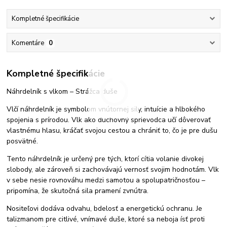
Kompletné špecifikácie
Komentáre
0
Kompletné špecifikácie
Náhrdelník s vlkom – Strážca duše
Vlčí náhrdelník je symbolom vnútornej sily, intuície a hlbokého
spojenia s prírodou. Vlk ako duchovný sprievodca učí dôverovať
vlastnému hlasu, kráčať svojou cestou a chrániť to, čo je pre dušu
posvätné.
Tento náhrdelník je určený pre tých, ktorí cítia volanie divokej
slobody, ale zároveň si zachovávajú vernosť svojim hodnotám. Vlk
v sebe nesie rovnováhu medzi samotou a spolupatričnosťou –
pripomína, že skutočná sila pramení zvnútra.
Nositeľovi dodáva odvahu, bdelosť a energetickú ochranu. Je
talizmanom pre citlivé, vnímavé duše, ktoré sa neboja ísť proti