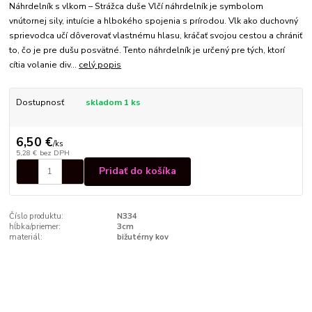
Náhrdelník s vlkom – Strážca duše Vlčí náhrdelník je symbolom
vnútornej sily, intuície a hlbokého spojenia s prírodou. Vlk ako duchovný
sprievodca učí dôverovať vlastnému hlasu, kráčať svojou cestou a chrániť
to, čo je pre dušu posvätné. Tento náhrdelník je určený pre tých, ktorí
cítia volanie div...
celý popis
Dostupnosť
skladom 1 ks
6,50 €
/
ks
5,28 €
bez DPH
Pridať do košíka
Číslo produktu:
N334
hĺbka/priemer:
3cm
materiál:
bižutérny kov