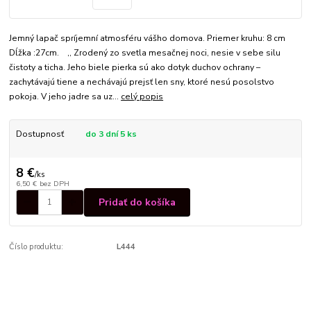
Jemný lapač spríjemní atmosféru vášho domova. Priemer kruhu: 8 cm
Dĺžka :27cm. ,, Zrodený zo svetla mesačnej noci, nesie v sebe silu
čistoty a ticha. Jeho biele pierka sú ako dotyk duchov ochrany –
zachytávajú tiene a nechávajú prejsť len sny, ktoré nesú posolstvo
pokoja. V jeho jadre sa uz...
celý popis
Dostupnosť
do 3 dní 5 ks
8 €
/
ks
6,50 €
bez DPH
Pridať do košíka
Číslo produktu:
L444