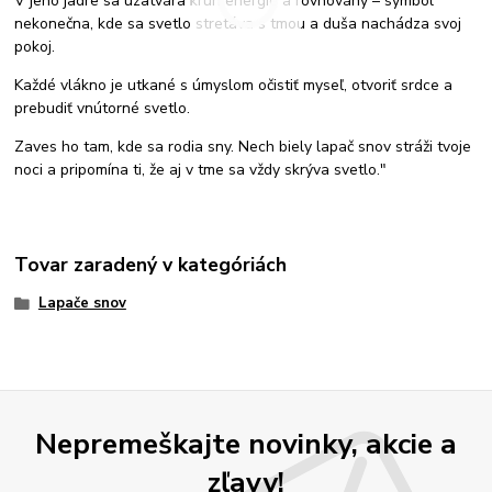
V jeho jadre sa uzatvára kruh energie a rovnováhy – symbol
nekonečna, kde sa svetlo stretáva s tmou a duša nachádza svoj
pokoj.
Každé vlákno je utkané s úmyslom očistiť myseľ, otvoriť srdce a
prebudiť vnútorné svetlo.
Zaves ho tam, kde sa rodia sny. Nech biely lapač snov stráži tvoje
noci a pripomína ti, že aj v tme sa vždy skrýva svetlo."
Tovar zaradený v kategóriách
Lapače snov
Nepremeškajte novinky, akcie a
zľavy!