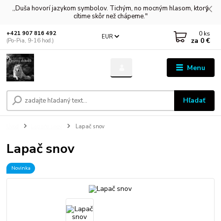
,,Duša hovorí jazykom symbolov. Tichým, no mocným hlasom, ktorý
cítime skôr než chápeme."
0
ks
+421 907 816 492
EUR
za
0 €
(Po-Pia, 9-16 hod.)
Menu
Hľadať
Úvod
Lapače snov
Lapač snov
Lapač snov
Novinka