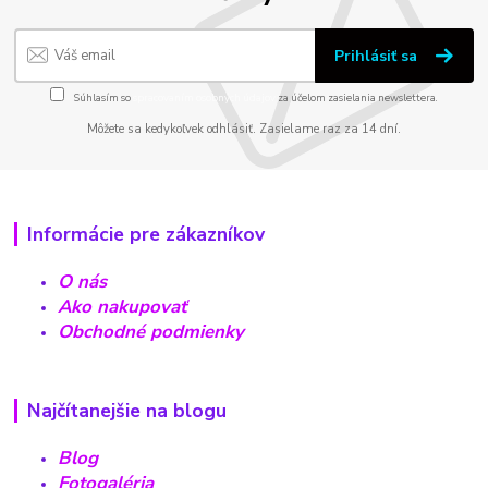
Prihlásiť sa
Súhlasím so
spracovaním osobných údajov
za účelom zasielania newslettera.
Môžete sa kedykoľvek odhlásiť. Zasielame raz za 14 dní.
Informácie pre zákazníkov
O nás
Ako nakupovať
Obchodné podmienky
Najčítanejšie na blogu
Blog
Fotogaléria