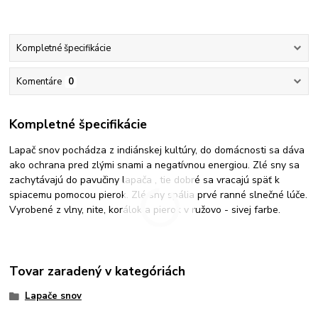
Kompletné špecifikácie
Komentáre
0
Kompletné špecifikácie
Lapač snov pochádza z indiánskej kultúry, do domácnosti sa dáva
ako ochrana pred zlými snami a negatívnou energiou. Zlé sny sa
zachytávajú do pavučiny lapača , tie dobré sa vracajú späť k
spiacemu pomocou pierok. Zlé sny spália prvé ranné slnečné lúče.
Vyrobené z vlny, nite, korálok a pierok v ružovo - sivej farbe.
Tovar zaradený v kategóriách
Lapače snov