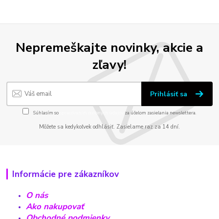
Nepremeškajte novinky, akcie a
zľavy!
Prihlásiť sa
Súhlasím so
spracovaním osobných údajov
za účelom zasielania newslettera.
Môžete sa kedykoľvek odhlásiť. Zasielame raz za 14 dní.
Informácie pre zákazníkov
O nás
Ako nakupovať
Obchodné podmienky