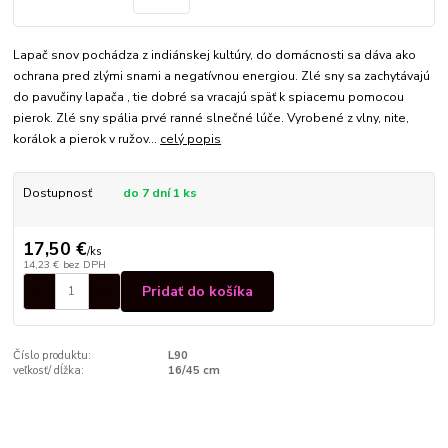
Lapač snov pochádza z indiánskej kultúry, do domácnosti sa dáva ako
ochrana pred zlými snami a negatívnou energiou. Zlé sny sa zachytávajú
do pavučiny lapača , tie dobré sa vracajú späť k spiacemu pomocou
pierok. Zlé sny spália prvé ranné slnečné lúče. Vyrobené z vlny, nite,
korálok a pierok v ružov...
celý popis
Dostupnosť
do 7 dní 1 ks
17,50 €
/
ks
14,23 €
bez DPH
Pridať do košíka
Číslo produktu:
L90
veľkosť/ dĺžka:
16/45 cm