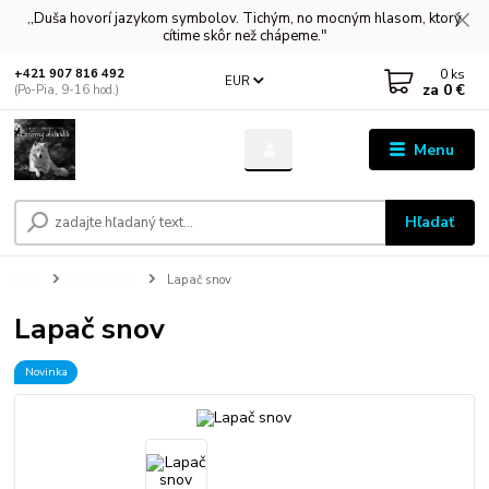
,,Duša hovorí jazykom symbolov. Tichým, no mocným hlasom, ktorý
cítime skôr než chápeme."
0
ks
+421 907 816 492
EUR
za
0 €
(Po-Pia, 9-16 hod.)
Menu
Hľadať
Úvod
Lapače snov
Lapač snov
Lapač snov
Novinka