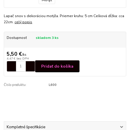
Lapač snov s dekoráciou motýľa. Priemer kruhu: 5 cm Celková dĺžka: cca
22cm.
celý popis
Dostupnosť
skladom 3 ks
5,50 €
/
ks
4,47 €
bez DPH
Pridať do košíka
Číslo produktu:
L600
Kompletné špecifikácie