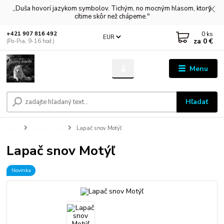
,,Duša hovorí jazykom symbolov. Tichým, no mocným hlasom, ktorý
cítime skôr než chápeme."
0
ks
+421 907 816 492
EUR
za
0 €
(Po-Pia, 9-16 hod.)
Menu
Hľadať
Úvod
Lapače snov
Lapač snov Motýľ
Lapač snov Motýľ
Novinka