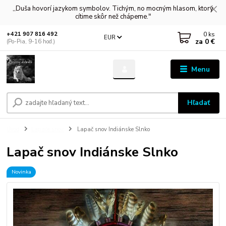
,,Duša hovorí jazykom symbolov. Tichým, no mocným hlasom, ktorý
cítime skôr než chápeme."
0
ks
+421 907 816 492
EUR
za
0 €
(Po-Pia, 9-16 hod.)
Menu
Hľadať
Úvod
Lapače snov
Lapač snov Indiánske Slnko
Lapač snov Indiánske Slnko
Novinka