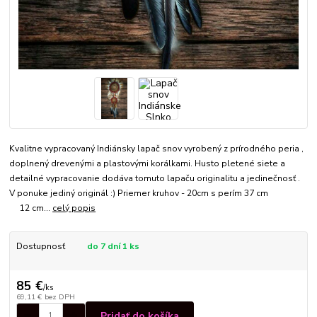
Kvalitne vypracovaný Indiánsky lapač snov vyrobený z prírodného peria ,
doplnený drevenými a plastovými korálkami. Husto pletené siete a
detailné vypracovanie dodáva tomuto lapaču originalitu a jedinečnosť .
V ponuke jediný originál :) Priemer kruhov - 20cm s perím 37 cm
12 cm...
celý popis
Dostupnosť
do 7 dní 1 ks
85 €
/
ks
69,11 €
bez DPH
Pridať do košíka