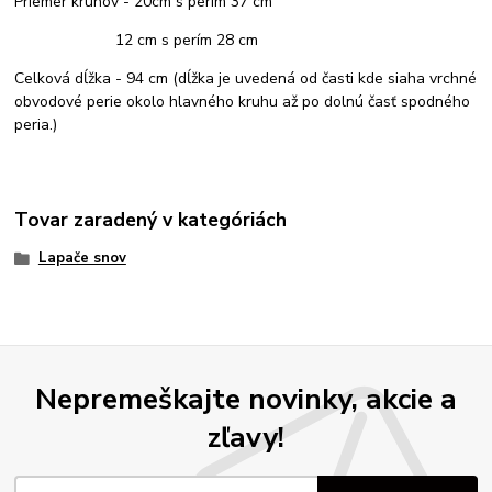
Priemer kruhov - 20cm s perím 37 cm
12 cm s perím 28 cm
Celková dĺžka - 94 cm (dĺžka je uvedená od časti kde siaha vrchné
obvodové perie okolo hlavného kruhu až po dolnú časť spodného
peria.)
Tovar zaradený v kategóriách
Lapače snov
Nepremeškajte novinky, akcie a
zľavy!