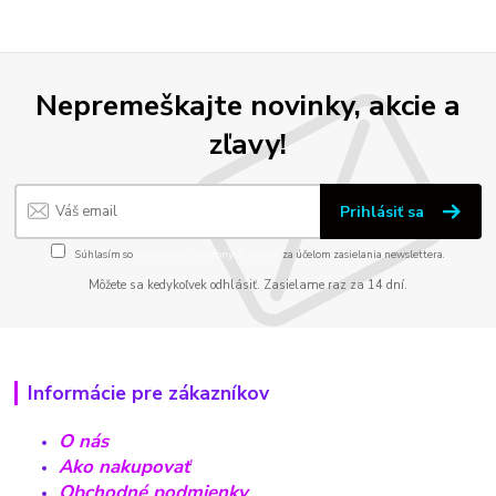
Nepremeškajte novinky, akcie a
zľavy!
Prihlásiť sa
Súhlasím so
spracovaním osobných údajov
za účelom zasielania newslettera.
Môžete sa kedykoľvek odhlásiť. Zasielame raz za 14 dní.
Informácie pre zákazníkov
O nás
Ako nakupovať
Obchodné podmienky