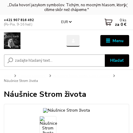
,,Duša hovorí jazykom symbolov. Tichým, no mocným hlasom, ktorý
cítime skôr než chápeme."
0
ks
+421 907 816 492
EUR
za
0 €
(Po-Pia, 9-16 hod.)
Menu
Hľadať
Úvod
Čarovné náušnice
Náušnice Strom života a iné symboly
Náušnice Strom života
Náušnice Strom života