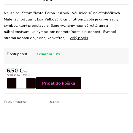
Náušnice -Strom života. Farba : ružová . Náušnice sú na afroháčikoch.
Materiál : bižutérny kov. Veľkosť : 6 cm . Strom života je univerzálny
symbol, ktorý predstavuje rôzne významy naprieč kultúrami a
náboženstvami. Je symbolom nesmrteľnosti a plodnosti. Symbol
stromu nepatrí do jednej konkrétnej ...
celý popis
Dostupnosť
skladom 1 ks
6,50 €
/
ks
5,28 €
bez DPH
Pridať do košíka
Číslo produktu:
NA09