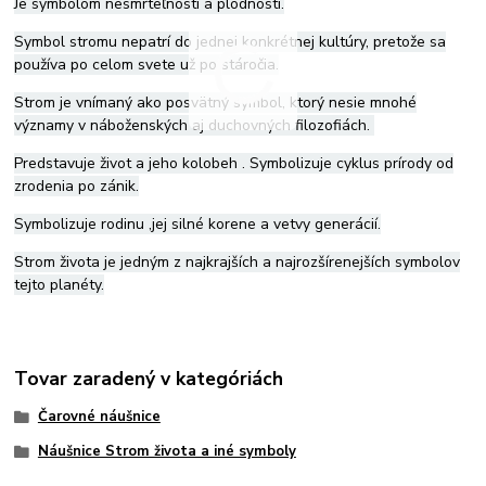
Je symbolom nesmrteľnosti a plodnosti.
Symbol stromu nepatrí do jednej konkrétnej kultúry, pretože sa
používa po celom svete už po stáročia.
Strom je vnímaný ako posvätný symbol, ktorý nesie mnohé
významy v náboženských aj duchovných filozofiách.
Predstavuje život a jeho kolobeh . Symbolizuje cyklus prírody od
zrodenia po zánik.
Symbolizuje rodinu ,jej silné korene a vetvy generácií.
Strom života je jedným z najkrajších a najrozšírenejších symbolov
tejto planéty.
Tovar zaradený v kategóriách
Čarovné náušnice
Náušnice Strom života a iné symboly