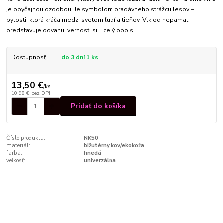
je obyčajnou ozdobou. Je symbolom pradávneho strážcu lesov –
bytosti, ktorá kráča medzi svetom ľudí a tieňov. Vlk od nepamäti
predstavuje odvahu, vernosť, si...
celý popis
Dostupnosť
do 3 dní 1 ks
13,50 €
/
ks
10,98 €
bez DPH
Pridať do košíka
Číslo produktu:
NK50
materiál:
bižutérny kov/ekokoža
farba:
hnedá
veľkosť:
univerzálna