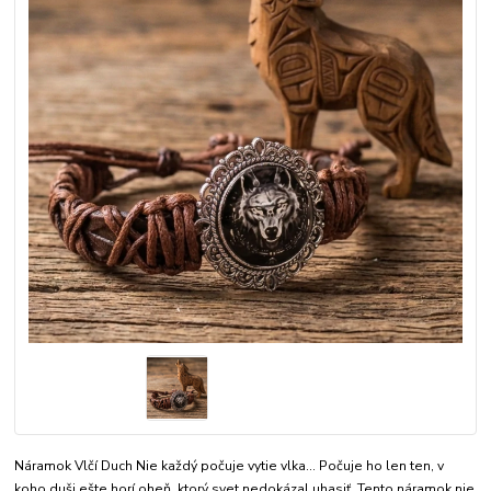
Náramok Vlčí Duch Nie každý počuje vytie vlka... Počuje ho len ten, v
koho duši ešte horí oheň, ktorý svet nedokázal uhasiť. Tento náramok nie