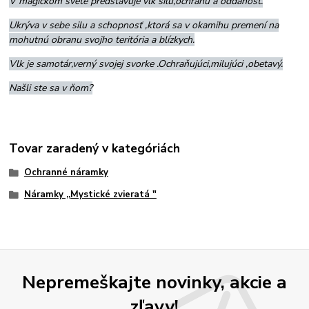
V magickom svete predstavuje vlk silu,ochranu a oddanosť.
Ukrýva v sebe silu a schopnosť ,ktorá sa v okamihu premení na
mohutnú obranu svojho teritória a blízkych.
Vlk je samotár,verný svojej svorke .Ochraňujúci,milujúci ,obetavý.
Našli ste sa v ňom?
Tovar zaradený v kategóriách
Ochranné náramky
Náramky ,,Mystické zvieratá "
Nepremeškajte novinky, akcie a
zľavy!