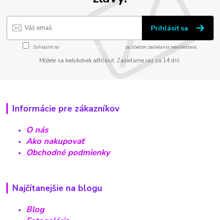
Prihlásiť sa
Súhlasím so
spracovaním osobných údajov
za účelom zasielania newslettera.
Môžete sa kedykoľvek odhlásiť. Zasielame raz za 14 dní.
Informácie pre zákazníkov
O nás
Ako nakupovať
Obchodné podmienky
Najčítanejšie na blogu
Blog