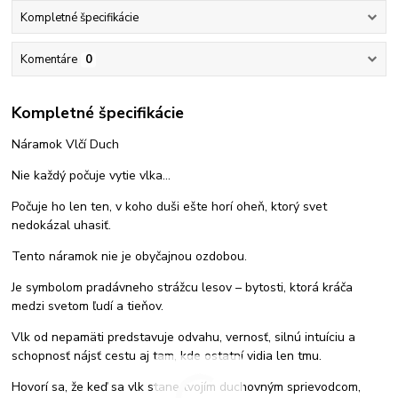
Kompletné špecifikácie
Komentáre
0
Kompletné špecifikácie
Náramok Vlčí Duch
Nie každý počuje vytie vlka...
Počuje ho len ten, v koho duši ešte horí oheň, ktorý svet
nedokázal uhasiť.
Tento náramok nie je obyčajnou ozdobou.
Je symbolom pradávneho strážcu lesov – bytosti, ktorá kráča
medzi svetom ľudí a tieňov.
Vlk od nepamäti predstavuje odvahu, vernosť, silnú intuíciu a
schopnosť nájsť cestu aj tam, kde ostatní vidia len tmu.
Hovorí sa, že keď sa vlk stane tvojím duchovným sprievodcom,