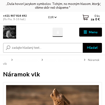
,,Duša hovorí jazykom symbolov. Tichým, no mocným hlasom, ktorý
cítime skôr než chápeme."
0
ks
+421 907 816 492
EUR
za
0 €
(Po-Pia, 9-16 hod.)
Menu
Hľadať
Úvod
Ochranné náramky
Náramky ,,Mystické zvieratá "
Náramok
vlk
Náramok vlk