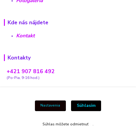
Fotogaléria
Kde nás nájdete
Kontakt
Kontakty
+421 907 816 492
(Po-Pia, 9-16 hod.)
carovnyobchodik13@gmail.com
Súhlasím
Nastavenia
Vytvorené na
Eshop-rychlo.sk
Súhlas môžete odmietnuť
tu
.
https://www.carovnyobchodik.sk/fotky49670/xml/google_nakupy.xml