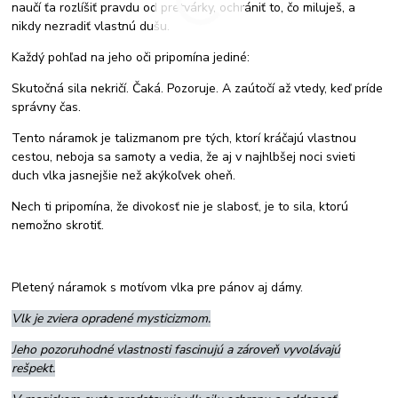
naučí ťa rozlíšiť pravdu od pretvárky, ochrániť to, čo miluješ, a
nikdy nezradiť vlastnú dušu.
Každý pohľad na jeho oči pripomína jediné:
Skutočná sila nekričí. Čaká. Pozoruje. A zaútočí až vtedy, keď príde
správny čas.
Tento náramok je talizmanom pre tých, ktorí kráčajú vlastnou
cestou, neboja sa samoty a vedia, že aj v najhlbšej noci svieti
duch vlka jasnejšie než akýkoľvek oheň.
Nech ti pripomína, že divokosť nie je slabosť, je to sila, ktorú
nemožno skrotiť.
Pletený náramok s motívom vlka pre pánov aj dámy.
Vlk je zviera opradené mysticizmom.
Jeho pozoruhodné vlastnosti fascinujú a zároveň vyvolávajú
rešpekt.