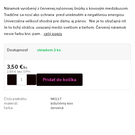
Náramok vyrobený z červenej,nylonovej šnúrky s kovovým medzikusom.
Tradične sa nosí ako ochrana pred urieknutím a negatívnou energiou.
Univerzálna veľkosť vhodná pre dámy, aj pánov. Nie je to obyčajná niť.
Je to tichý strážca, uviazaný medzi svetlom a tieňom. Červený náramok
nesie farbu krvi, pam...
celý popis
Dostupnosť
skladom 2 ks
3,50 €
/
ks
2,85 €
bez DPH
Pridať do košíka
Číslo produktu:
NK117
materiál:
bižutérny kov
farba:
červená