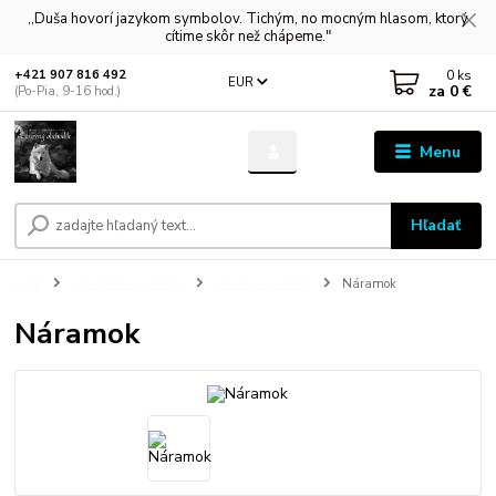
,,Duša hovorí jazykom symbolov. Tichým, no mocným hlasom, ktorý
cítime skôr než chápeme."
0
ks
+421 907 816 492
EUR
za
0 €
(Po-Pia, 9-16 hod.)
Menu
Hľadať
Úvod
Ochranné náramky
Červený náramok
Náramok
Náramok