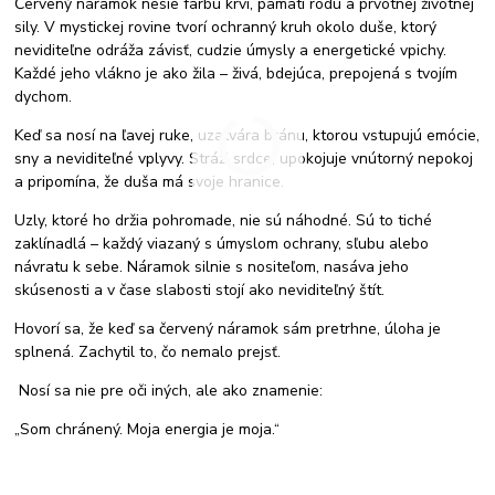
Červený náramok nesie farbu krvi, pamäti rodu a prvotnej životnej
sily. V mystickej rovine tvorí ochranný kruh okolo duše, ktorý
neviditeľne odráža závisť, cudzie úmysly a energetické vpichy.
Každé jeho vlákno je ako žila – živá, bdejúca, prepojená s tvojím
dychom.
Keď sa nosí na ľavej ruke, uzatvára bránu, ktorou vstupujú emócie,
sny a neviditeľné vplyvy. Stráži srdce, upokojuje vnútorný nepokoj
a pripomína, že duša má svoje hranice.
Uzly, ktoré ho držia pohromade, nie sú náhodné. Sú to tiché
zaklínadlá – každý viazaný s úmyslom ochrany, sľubu alebo
návratu k sebe. Náramok silnie s nositeľom, nasáva jeho
skúsenosti a v čase slabosti stojí ako neviditeľný štít.
Hovorí sa, že keď sa červený náramok sám pretrhne, úloha je
splnená. Zachytil to, čo nemalo prejsť.
Nosí sa nie pre oči iných, ale ako znamenie:
„Som chránený. Moja energia je moja.“