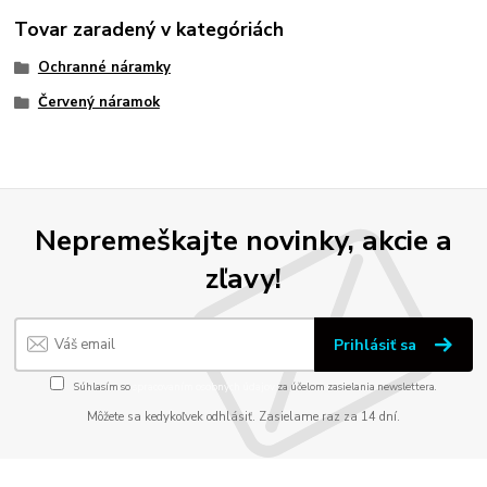
Tovar zaradený v kategóriách
Ochranné náramky
Červený náramok
Nepremeškajte novinky, akcie a
zľavy!
Prihlásiť sa
Súhlasím so
spracovaním osobných údajov
za účelom zasielania newslettera.
Môžete sa kedykoľvek odhlásiť. Zasielame raz za 14 dní.