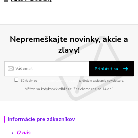
Čarovné náhrdelníky
Nepremeškajte novinky, akcie a
zľavy!
Prihlásiť sa
Súhlasím so
spracovaním osobných údajov
za účelom zasielania newslettera.
Môžete sa kedykoľvek odhlásiť. Zasielame raz za 14 dní.
Informácie pre zákazníkov
O nás