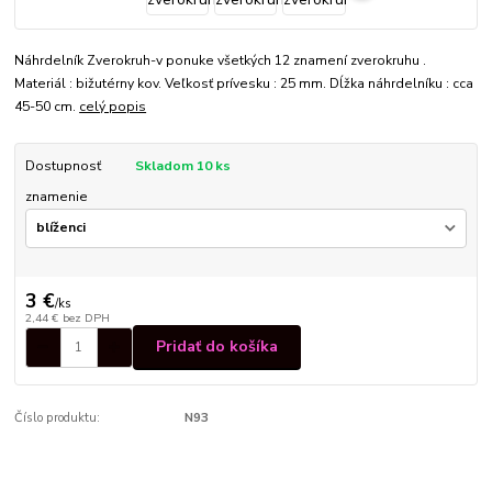
Náhrdelník Zverokruh-v ponuke všetkých 12 znamení zverokruhu .
Materiál : bižutérny kov. Veľkosť prívesku : 25 mm. Dĺžka náhrdelníku : cca
45-50 cm.
celý popis
Dostupnosť
Skladom 10 ks
znamenie
3 €
/
ks
2,44 €
bez DPH
Pridať do košíka
Číslo produktu:
N93