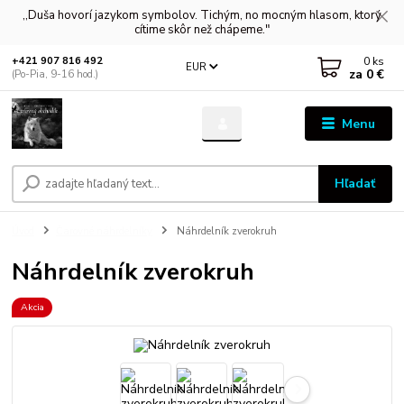
,,Duša hovorí jazykom symbolov. Tichým, no mocným hlasom, ktorý
cítime skôr než chápeme."
0
ks
+421 907 816 492
EUR
za
0 €
(Po-Pia, 9-16 hod.)
Menu
Hľadať
Úvod
Čarovné náhrdelníky
Náhrdelník zverokruh
Náhrdelník zverokruh
Akcia