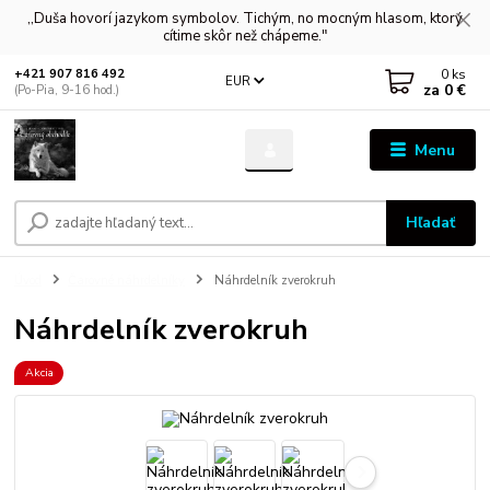
,,Duša hovorí jazykom symbolov. Tichým, no mocným hlasom, ktorý
cítime skôr než chápeme."
0
ks
+421 907 816 492
EUR
za
0 €
(Po-Pia, 9-16 hod.)
Menu
Hľadať
Úvod
Čarovné náhrdelníky
Náhrdelník zverokruh
Náhrdelník zverokruh
Akcia