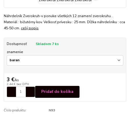
Náhrdelník Zverokruh-v ponuke všetkých 12 znamení zverokruhu .
Materiál : bižutérny kov. Veľkosť prívesku : 25 mm. Dĺžka náhrdelníku : cca
45-50 cm.
celý popis
Dostupnosť
Skladom 7 ks
znamenie
3 €
/
ks
2,44 €
bez DPH
Pridať do košíka
Číslo produktu:
N93