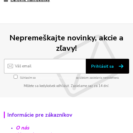
Čarovné náhrdelníky
Nepremeškajte novinky, akcie a
zľavy!
Prihlásiť sa
Súhlasím so
spracovaním osobných údajov
za účelom zasielania newslettera.
Môžete sa kedykoľvek odhlásiť. Zasielame raz za 14 dní.
Informácie pre zákazníkov
O nás