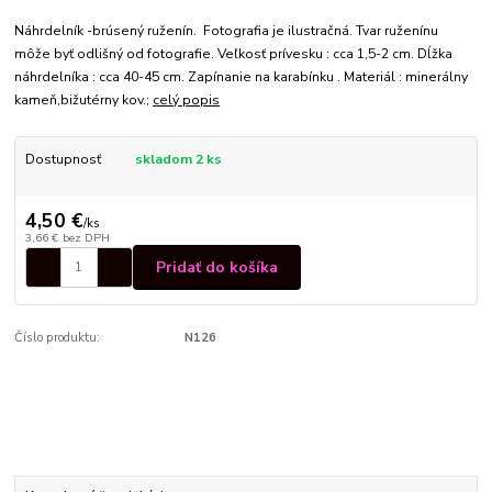
Náhrdelník -brúsený ruženín. Fotografia je ilustračná. Tvar ruženínu
môže byť odlišný od fotografie. Veľkosť prívesku : cca 1,5-2 cm. Dĺžka
náhrdelníka : cca 40-45 cm. Zapínanie na karabínku . Materiál : minerálny
kameň,bižutérny kov.;
celý popis
Dostupnosť
skladom 2 ks
4,50 €
/
ks
3,66 €
bez DPH
Pridať do košíka
Číslo produktu:
N126