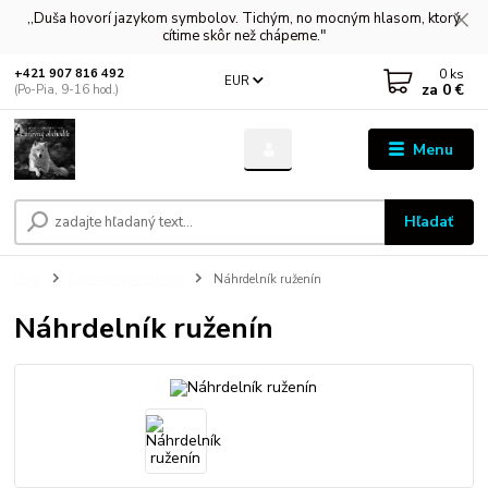
,,Duša hovorí jazykom symbolov. Tichým, no mocným hlasom, ktorý
cítime skôr než chápeme."
0
ks
+421 907 816 492
EUR
za
0 €
(Po-Pia, 9-16 hod.)
Menu
Hľadať
Úvod
Čarovné náhrdelníky
Náhrdelník ruženín
Náhrdelník ruženín