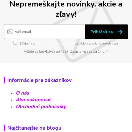
Nepremeškajte novinky, akcie a
zľavy!
Prihlásiť sa
Súhlasím so
spracovaním osobných údajov
za účelom zasielania newslettera.
Môžete sa kedykoľvek odhlásiť. Zasielame raz za 14 dní.
Informácie pre zákazníkov
O nás
Ako nakupovať
Obchodné podmienky
Najčítanejšie na blogu