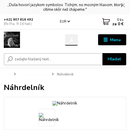
,,Duša hovorí jazykom symbolov. Tichým, no mocným hlasom, ktorý
cítime skôr než chápeme."
0
ks
+421 907 816 492
EUR
za
0 €
(Po-Pia, 9-16 hod.)
Menu
Hľadať
Úvod
Čarovné náhrdelníky
Náhrdelník
Náhrdelník