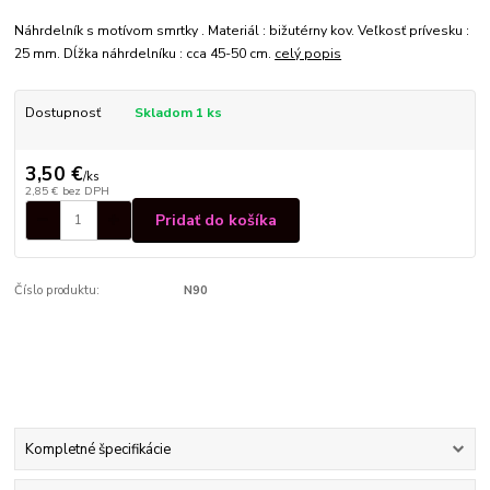
Náhrdelník s motívom smrtky . Materiál : bižutérny kov. Veľkosť prívesku :
25 mm. Dĺžka náhrdelníku : cca 45-50 cm.
celý popis
Dostupnosť
Skladom 1 ks
3,50 €
/
ks
2,85 €
bez DPH
Pridať do košíka
Číslo produktu:
N90
Kompletné špecifikácie