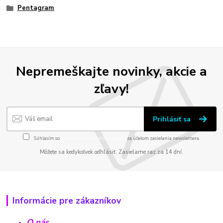
Pentagram
Nepremeškajte novinky, akcie a
zľavy!
Prihlásiť sa
Súhlasím so
spracovaním osobných údajov
za účelom zasielania newslettera.
Môžete sa kedykoľvek odhlásiť. Zasielame raz za 14 dní.
Informácie pre zákazníkov
O nás