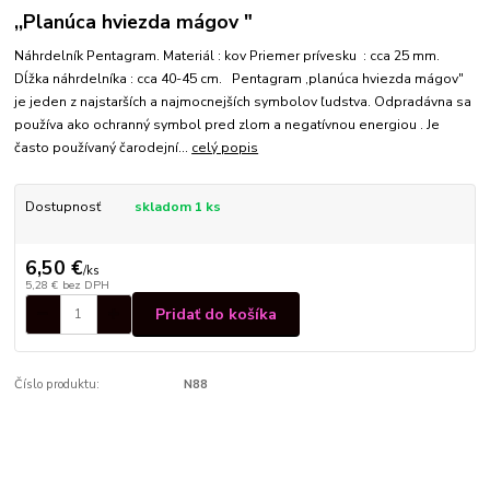
,,Planúca hviezda mágov "
Náhrdelník Pentagram. Materiál : kov Priemer prívesku : cca 25 mm.
Dĺžka náhrdelníka : cca 40-45 cm. Pentagram ,planúca hviezda mágov"
je jeden z najstarších a najmocnejších symbolov ľudstva. Odpradávna sa
používa ako ochranný symbol pred zlom a negatívnou energiou . Je
často používaný čarodejní...
celý popis
Dostupnosť
skladom 1 ks
6,50 €
/
ks
5,28 €
bez DPH
Pridať do košíka
Číslo produktu:
N88