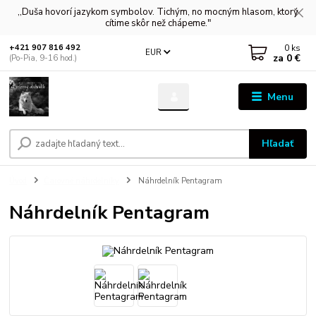
,,Duša hovorí jazykom symbolov. Tichým, no mocným hlasom, ktorý
cítime skôr než chápeme."
0
ks
+421 907 816 492
EUR
za
0 €
(Po-Pia, 9-16 hod.)
Menu
Hľadať
Úvod
Čarovné náhrdelníky
Náhrdelník Pentagram
Náhrdelník Pentagram