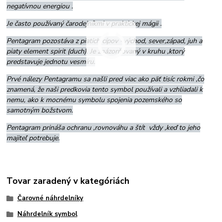
negatívnou energiou .
Je často používaný čarodejníkmi v praktickej mágii .
Pentagram pozostáva z piatich cípov -východ, sever,západ, juh a
piaty element spirit (duch). Je znázorňovaný v kruhu ,ktorý
predstavuje jednotu vesmíru.
Prvé nálezy Pentagramu sa našli pred viac ako päť tisíc rokmi ,čo
znamená, že naši predkovia tento symbol používali a vzhliadali k
nemu, ako k mocnému symbolu spojenia pozemského so
samotným božstvom.
Pentagram prináša ochranu ,rovnováhu a štít vždy ,keď to jeho
majiteľ potrebuje.
Tovar zaradený v kategóriách
Čarovné náhrdelníky
Náhrdelník symbol