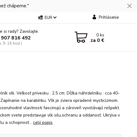
 než chápeme."
Prihlásenie
EUR
e si rady? Zavolajte.
0
ks
 907 816 492
za
0 €
a, 9-16 hod.)
ník vlk. Veľkosť prívesku : 2,5 cm. Dĺžka náhrdelníku : cca 40-
 Zapínanie na karabínku. Vlk je zviera opradené mysticizmom.
ozoruhodné vlastnosti fascinujú a zároveň vyvolávajú rešpekt.
ckom svete predstavuje vlk silu,ochranu a oddanosť. Ukrýva v
ilu a schopnosť...
celý popis