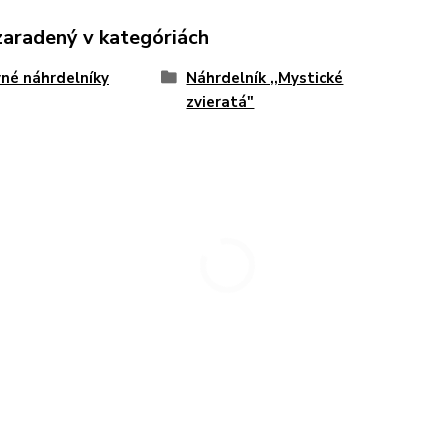
zaradený v kategóriách
né náhrdelníky
Náhrdelník ,,Mystické
zvieratá"