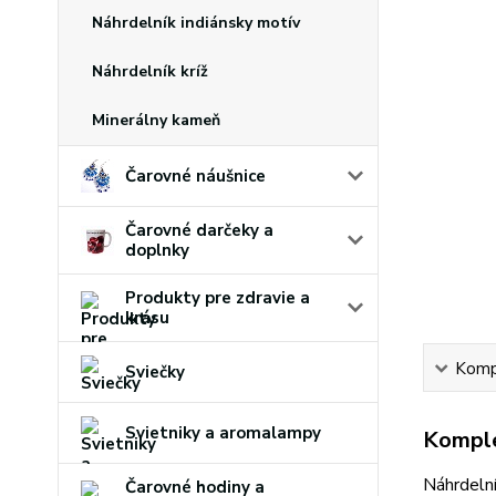
Náhrdelník indiánsky motív
Náhrdelník kríž
Minerálny kameň
Čarovné náušnice
Čarovné darčeky a
doplnky
Produkty pre zdravie a
krásu
Kompl
Sviečky
Svietniky a aromalampy
Komple
Náhrdelní
Čarovné hodiny a