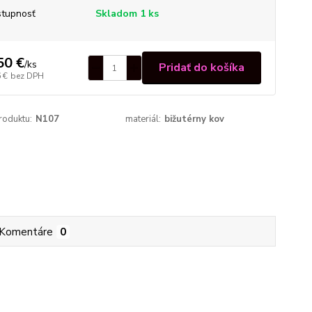
tupnosť
Skladom 1 ks
50 €
/
ks
Pridať do košíka
 €
bez DPH
roduktu:
N107
materiál:
bižutérny kov
Komentáre
0