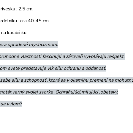
rívesku : 2,5 cm.
rdelníku : cca 40-45 cm.
 na karabínku.
viera opradené mysticizmom.
ruhodné vlastnosti fascinujú a zároveň vyvolávajú rešpekt.
om svete predstavuje vlk silu,ochranu a oddanosť.
sebe silu a schopnosť ,ktorá sa v okamihu premení na mohutnú 
motár,verný svojej svorke .Ochraňujúci,milujúci ,obetavý.
 sa v ňom?