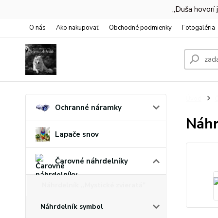
,,Duša hovorí
O nás
Ako nakupovať
Obchodné podmienky
Fotogaléria
Úvod
Č
Ochranné náramky
Náhr
Lapače snov
Čarovné náhrdelníky
Náhrdelník ,,Mystické zvieratá"
Náhrdelník symbol