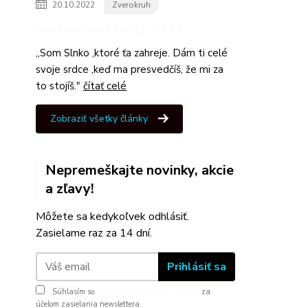
20.10.2022
Zverokruh
Sebavedomý Lev (23.7-23.8.)
,,Som Slnko ,ktoré ťa zahreje. Dám ti celé
svoje srdce ,keď ma presvedčíš, že mi za
to stojíš."
čítať celé
Zobraziť všetky články
Nepremeškajte novinky, akcie
a zľavy!
Môžete sa kedykoľvek odhlásiť.
Zasielame raz za 14 dní.
Prihlásiť sa
Súhlasím so
spracovaním osobných údajov
za
účelom zasielania newslettera.