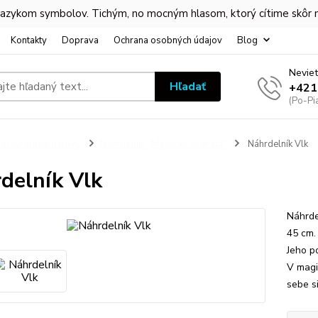
 jazykom symbolov. Tichým, no mocným hlasom, ktorý cítime skôr
Kontakty
Doprava
Ochrana osobných údajov
Blog
Neviet
Hľadať
+421
(Po-Pi
arovné náhrdelníky
Náhrdelník ,,Mystické zvieratá"
Náhrdelník Vlk
delník Vlk
Náhrdel
45 cm.
Jeho p
V magi
sebe s