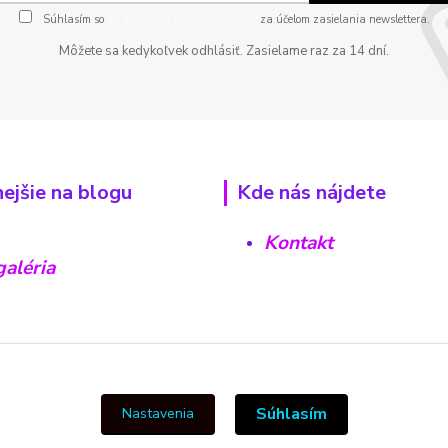
Súhlasím so
spracovaním osobných údajov
za účelom zasielania newslettera.
Môžete sa kedykoľvek odhlásiť. Zasielame raz za 14 dní.
nejšie na blogu
Kde nás nájdete
Kontakt
aléria
Súhlasím
Nastavenia