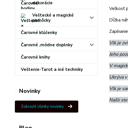
dekorácie
Veľkosť p
Veštecké a magické
Dĺžka náh
pomôcky
Zapínanie
Čarovné kľúčenky
Vlk je z
Čarovné ,módne doplnky
Jeho pozo
Čarovné knihy
V magick
Veštenie-Tarot a iné techniky
Ukrýva v 
Vlk je sa
Novinky
Našli ste
Zobraziť všetky novinky
Blog