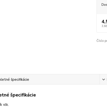
Dos
4,
3,66
Číslo p
etné špecifikácie
tné špecifikácie
k vlk.