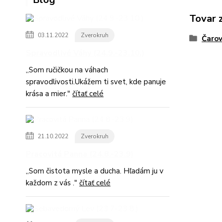
Tovar 
03.11.2022
Zverokruh
Čarov
Spravodlivé Váhy (24.9.-23.10.)
,,Som ručičkou na váhach
spravodlivosti.Ukážem ti svet, kde panuje
krása a mier."
čítať celé
21.10.2022
Zverokruh
Pracovitá Panna (24.8.-23.9)
,,Som čistota mysle a ducha. Hľadám ju v
každom z vás ."
čítať celé