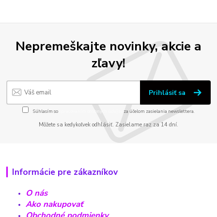
Nepremeškajte novinky, akcie a
zľavy!
Prihlásiť sa
Súhlasím so
spracovaním osobných údajov
za účelom zasielania newslettera.
Môžete sa kedykoľvek odhlásiť. Zasielame raz za 14 dní.
Informácie pre zákazníkov
O nás
Ako nakupovať
Obchodné podmienky