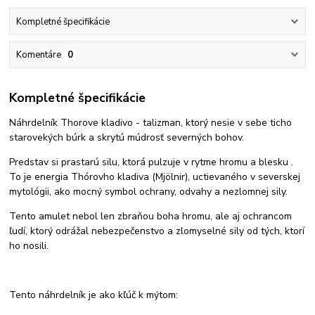
Kompletné špecifikácie
Komentáre
0
Kompletné špecifikácie
Náhrdelník Thorove kladivo - talizman, ktorý nesie v sebe ticho
starovekých búrk a skrytú múdrosť severných bohov.
Predstav si prastarú silu, ktorá pulzuje v rytme hromu a blesku .
To je energia Thórovho kladiva (Mjölnir), uctievaného v severskej
mytológii, ako mocný symbol ochrany, odvahy a nezlomnej sily.
Tento amulet nebol len zbraňou boha hromu, ale aj ochrancom
ľudí, ktorý odrážal nebezpečenstvo a zlomyselné sily od tých, ktorí
ho nosili.
Tento náhrdelník je ako kľúč k mýtom: