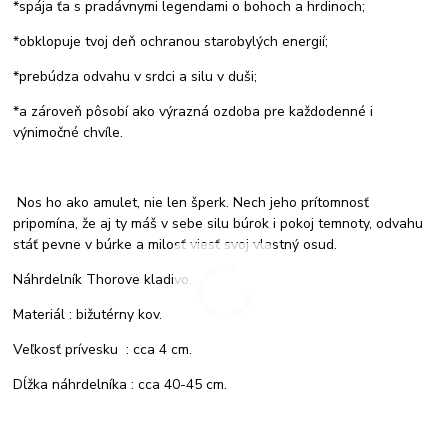
*spája ťa s pradávnymi legendami o bohoch a hrdinoch;
*obklopuje tvoj deň ochranou starobylých energií;
*prebúdza odvahu v srdci a silu v duši;
*a zároveň pôsobí ako výrazná ozdoba pre každodenné i
výnimočné chvíle.
Nos ho ako amulet, nie len šperk. Nech jeho prítomnosť
pripomína, že aj ty máš v sebe silu búrok i pokoj temnoty, odvahu
stáť pevne v búrke a milosť viesť svoj vlastný osud.
Náhrdelník Thorove kladivo.
Materiál : bižutérny kov.
Veľkosť prívesku : cca 4 cm.
Dĺžka náhrdelníka : cca 40-45 cm.