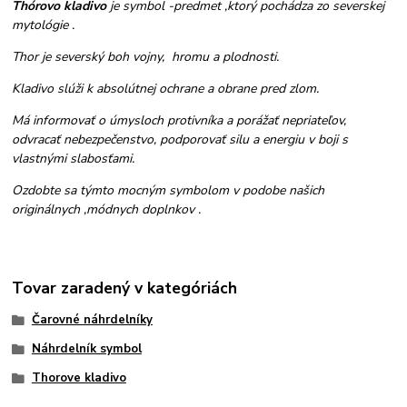
Thórovo kladivo
je symbol -predmet ,ktorý pochádza zo severskej
mytológie .
Thor je severský boh vojny, hromu a plodnosti.
Kladivo slúži k absolútnej ochrane a obrane pred zlom.
Má informovať o úmysloch protivníka a porážať nepriateľov,
odvracať nebezpečenstvo, podporovať silu a energiu v boji s
vlastnými slabosťami.
Ozdobte sa týmto mocným symbolom v podobe našich
originálnych ,módnych doplnkov .
Tovar zaradený v kategóriách
Čarovné náhrdelníky
Náhrdelník symbol
Thorove kladivo