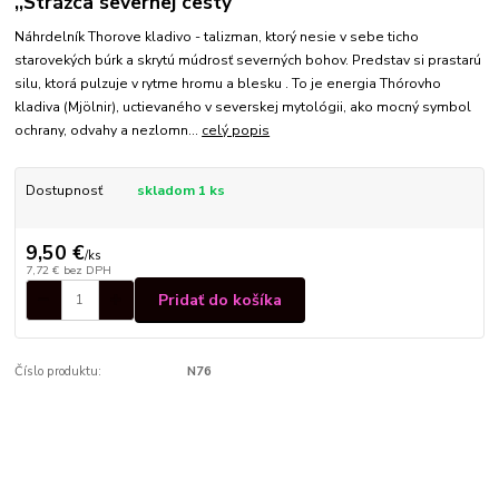
,,Strážca severnej cesty“
Náhrdelník Thorove kladivo - talizman, ktorý nesie v sebe ticho
starovekých búrk a skrytú múdrosť severných bohov. Predstav si prastarú
silu, ktorá pulzuje v rytme hromu a blesku . To je energia Thórovho
kladiva (Mjölnir), uctievaného v severskej mytológii, ako mocný symbol
ochrany, odvahy a nezlomn...
celý popis
Dostupnosť
skladom 1 ks
9,50 €
/
ks
7,72 €
bez DPH
Pridať do košíka
Číslo produktu:
N76