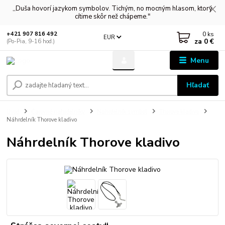
,,Duša hovorí jazykom symbolov. Tichým, no mocným hlasom, ktorý
cítime skôr než chápeme."
0
ks
+421 907 816 492
EUR
za
0 €
(Po-Pia, 9-16 hod.)
Menu
Hľadať
Úvod
Čarovné náhrdelníky
Náhrdelník symbol
Thorove kladivo
Náhrdelník Thorove kladivo
Náhrdelník Thorove kladivo