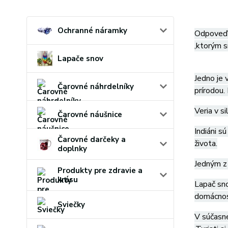
Ochranné náramky
Odpoveď n
,ktorým s
Lapače snov
Jedno je 
Čarovné náhrdelníky
prírodou.
Veria v si
Čarovné náušnice
Indiáni s
Čarovné darčeky a
života.
doplnky
Jedným z 
Produkty pre zdravie a
krásu
Lapač sno
domácnost
Sviečky
V súčasne