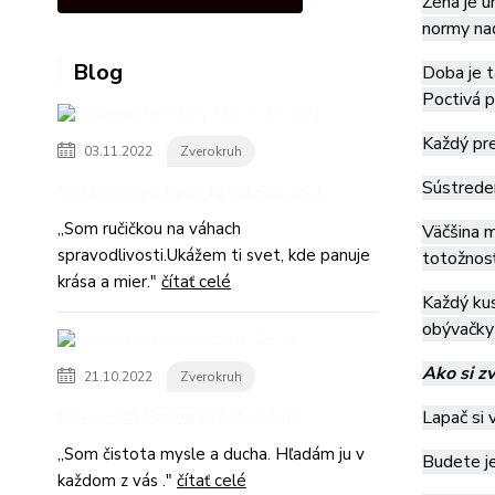
Žena je u
normy nad
Blog
Doba je t
Poctivá 
Každý pre
03.11.2022
Zverokruh
Sústreden
Spravodlivé Váhy (24.9.-23.10.)
,,Som ručičkou na váhach
Väčšina m
spravodlivosti.Ukážem ti svet, kde panuje
totožnos
krása a mier."
čítať celé
Každý kus
obývačky 
Ako si zv
21.10.2022
Zverokruh
Pracovitá Panna (24.8.-23.9)
Lapač si 
,,Som čistota mysle a ducha. Hľadám ju v
Budete je
každom z vás ."
čítať celé