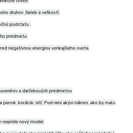
lenkové chvíle.
o druhov ,farieb a veľkostí.
očnú podstatu .
ého predmetu.
red negatívnou energiou vonkajšieho sveta.
u suvenírov a darčekových predmetov
 pierok ,korálok ,nití. Pod nimi akýsi nákres ,ako by malo
kým nepríde nový model.