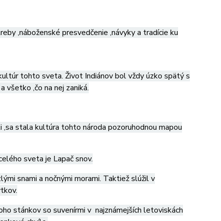
reby ,náboženské presvedčenie ,návyky a tradície ku
 kultúr tohto sveta. Život Indiánov bol vždy úzko spätý s
a všetko ,čo na nej zaniká.
sti ,sa stala kultúra tohto národa pozoruhodnou mapou
celého sveta je Lapač snov.
lými snami a nočnými morami. Taktiež slúžil v
tkov.
oho stánkov so suvenírmi v najznámejších letoviskách