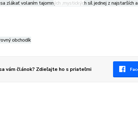
sa zlákať volaním tajomných ,mystických síl jednej z najstarších 
rovný obchodík
 sa vám článok? Zdieľajte ho s priateľmi
Fac