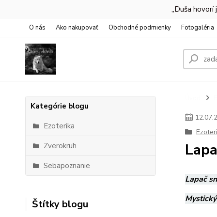
,,Duša hovorí
O nás
Ako nakupovať
Obchodné podmienky
Fotogaléria
Úvod
Kategórie blogu
12
.
07
.
Ezoterika
Ezoter
Lapa
Zverokruh
Sebapoznanie
Lapač sn
Mystický
Štítky blogu