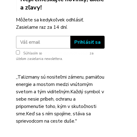
a zľavy!
Môžete sa kedykoľvek odhlásiť.
Zasielame raz za 14 dní.
Prihlásiť sa
Súhlasím so
spracovaním osobných údajov
za
účelom zasielania newslettera.
,,Talizmany sú nositeľmi zámeru, pamäťou
energie a mostom medzi vnútorným
svetom a tým viditeľným.Každý symbol v
sebe nesie príbeh, ochranu a
pripomenutie toho, kým v skutočnosti
sme.Keď sa s ním spojíme, stáva sa
sprievodcom na ceste duše."