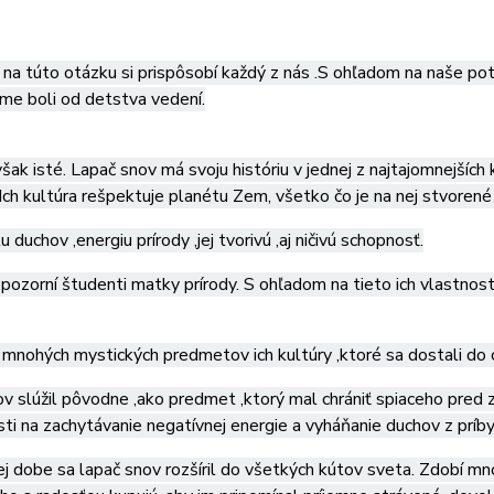
a túto otázku si prispôsobí každý z nás .S ohľadom na naše pot
me boli od detstva vedení.
však isté. Lapač snov má svoju históriu v jednej z najtajomnejších
 Ich kultúra rešpektuje planétu Zem, všetko čo je na nej stvorené 
lu duchov ,energiu prírody ,jej tvorivú ,aj ničivú schopnosť.
ú pozorní študenti matky prírody. S ohľadom na tieto ich vlastno
mnohých mystických predmetov ich kultúry ,ktoré sa dostali do 
v slúžil pôvodne ,ako predmet ,ktorý mal chrániť spiaceho pred z
i na zachytávanie negatívnej energie a vyháňanie duchov z príby
j dobe sa lapač snov rozšíril do všetkých kútov sveta. Zdobí mn