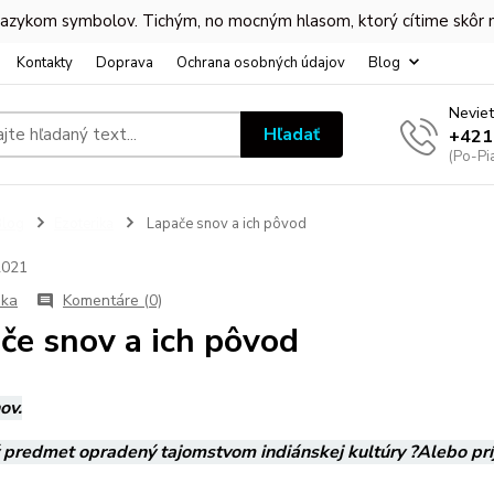
 jazykom symbolov. Tichým, no mocným hlasom, ktorý cítime skôr
Kontakty
Doprava
Ochrana osobných údajov
Blog
Neviet
Hľadať
+421
(Po-Pi
Blog
Ezoterika
Lapače snov a ich pôvod
2021
ika
Komentáre (0)
če snov a ich pôvod
ov.
 predmet opradený tajomstvom indiánskej kultúry ?Alebo prí