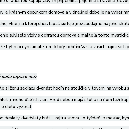
si ho s radosťou kupujú ,aby im pripomínal príjemne strávené ,dovo
v je krásnym doplnkom domova a v dnešnej dobe je na výber mnoh
nej vlne ,na ktorej dnes lapač surfuje ,nezabúdajme na jeho skut
enie súviselo vždy s ochranou domova a majiteľa tohto mystick
e byť mocným amuletom ,ktorý ochráni Vás a vašich najmilších p
 naše lapače iné?
e si ženu sediacu dvanásť hodín na stoličke v továrni na výrob
 hluk ,mnoho ďalších žien .Pred sebou majú stôl a na ňom leží kopa
né dielo vyzerať.
o desiaty, dvadsiaty krát ....zajtra znova ...o týždeň, o mesiac, 