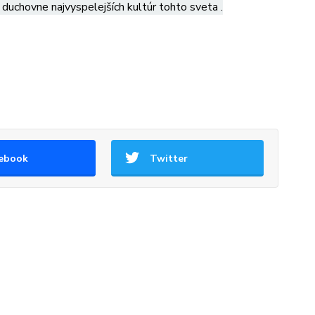
a duchovne najvyspelejších kultúr tohto sveta .
ebook
Twitter