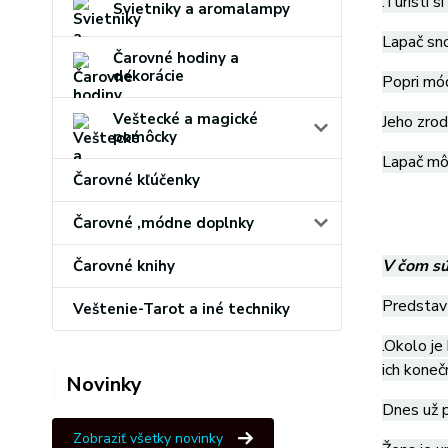
.Turisti 
Svietniky a aromalampy
Lapač sno
Čarovné hodiny a
dekorácie
Popri mód
Veštecké a magické
Jeho zrod
pomôcky
Lapač môž
Čarovné kľúčenky
Čarovné ,módne doplnky
V čom sú
Čarovné knihy
Predstavt
Veštenie-Tarot a iné techniky
.Okolo je
ich koneč
Novinky
Dnes už p
Zobraziť všetky novinky