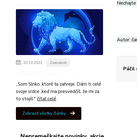
Nechajte 
Autor: ča
20.10.2022
Zverokruh
Páčil
Sebavedomý Lev (23.7-23.8.)
,,Som Slnko ,ktoré ťa zahreje. Dám ti celé
svoje srdce ,keď ma presvedčíš, že mi za
to stojíš."
čítať celé
Zobraziť všetky články
Nepremeškajte novinky, akcie