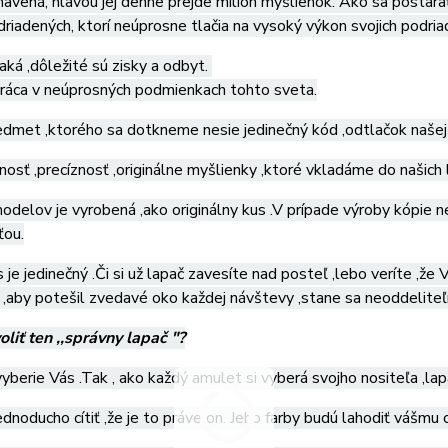
navená, hlavou jej denne prejde milión myšlienok. Ako sa postarať
riadených, ktorí neúprosne tlačia na vysoký výkon svojich podria
aká ,dôležité sú zisky a odbyt.
práca v neúprosných podmienkach tohto sveta.
dmet ,ktorého sa dotkneme nesie jedinečný kód ,odtlačok našej
osť ,precíznosť ,originálne myšlienky ,ktoré vkladáme do našich
odelov je vyrobená ,ako originálny kus .V prípade výroby kópie 
ťou.
 je jedinečný .Či si už lapač zavesíte nad posteľ ,lebo veríte ,ž
,aby potešil zvedavé oko každej návštevy ,stane sa neoddelite
oliť ten ,,správny lapač "?
vyberie Vás .Tak , ako každý amulet si vyberá svojho nositeľa ,lap
dnoducho cítiť ,že je to práve on. Jeho farby budú lahodiť vášmu