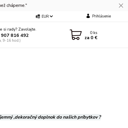
 než chápeme."
Prihlásenie
EUR
e si rady? Zavolajte.
0
ks
 907 816 492
za
0 €
a, 9-16 hod.)
jemný ,dekoračný doplnok do našich príbytkov ?