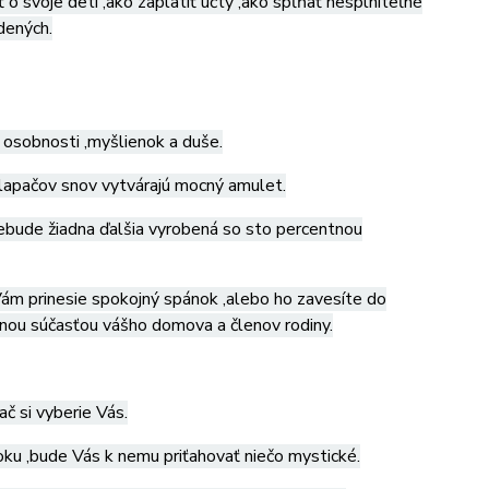
 o svoje deti ,ako zaplatiť účty ,ako spĺňať nesplniteľné
dených.
 osobnosti ,myšlienok a duše.
 lapačov snov vytvárajú mocný amulet.
nebude žiadna ďalšia vyrobená so sto percentnou
e Vám prinesie spokojný spánok ,alebo ho zavesíte do
ľnou súčasťou vášho domova a členov rodiny.
ač si vyberie Vás.
 oku ,bude Vás k nemu priťahovať niečo mystické.