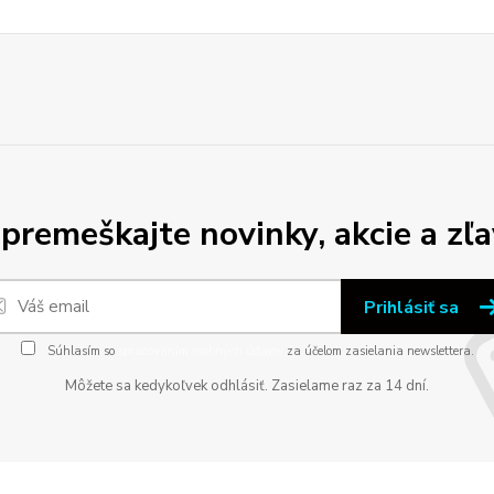
premeškajte novinky, akcie a zľa
Prihlásiť sa
Súhlasím so
spracovaním osobných údajov
za účelom zasielania newslettera.
Môžete sa kedykoľvek odhlásiť. Zasielame raz za 14 dní.