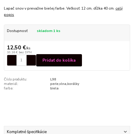
Lapač snov v prevažne bielej farbe. Veľkosť: 12 cm, dĺžka 40 cm.
celý
popis
Dostupnosť
skladom 1 ks
12,50 €
/
ks
10,16 €
bez DPH
Pridať do košíka
Číslo produktu:
L98
materiál:
perie,vlna,korálky
farba:
biela
Kompletné špecifikácie