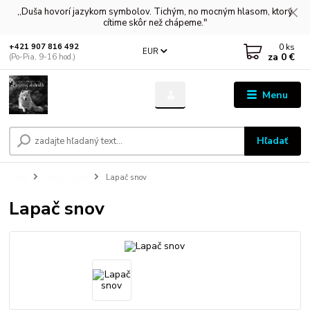
,,Duša hovorí jazykom symbolov. Tichým, no mocným hlasom, ktorý
cítime skôr než chápeme."
0
ks
+421 907 816 492
EUR
za
0 €
(Po-Pia, 9-16 hod.)
Menu
Hľadať
Úvod
Lapače snov
Lapač snov
Lapač snov