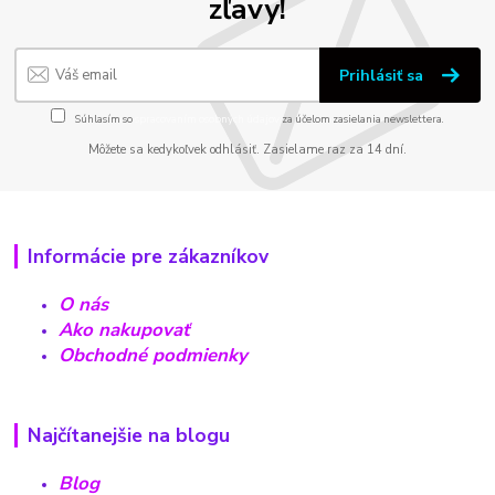
zľavy!
Prihlásiť sa
Súhlasím so
spracovaním osobných údajov
za účelom zasielania newslettera.
Môžete sa kedykoľvek odhlásiť. Zasielame raz za 14 dní.
Informácie pre zákazníkov
O nás
Ako nakupovať
Obchodné podmienky
Najčítanejšie na blogu
Blog