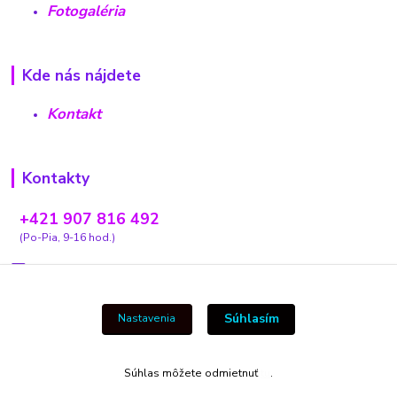
Fotogaléria
Kde nás nájdete
Kontakt
Kontakty
+421 907 816 492
(Po-Pia, 9-16 hod.)
carovnyobchodik13@gmail.com
Súhlasím
Nastavenia
Vytvorené na
Eshop-rychlo.sk
Súhlas môžete odmietnuť
tu
.