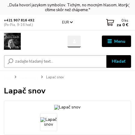
,,Duša hovorí jazykom symbolov. Tichým, no mocným hlasom, ktorý
cítime skôr než chápeme."
0
ks
+421 907 816 492
EUR
za
0 €
(Po-Pia, 9-16 hod.)
Menu
Hľadať
Úvod
Lapače snov
Lapač snov
Lapač snov