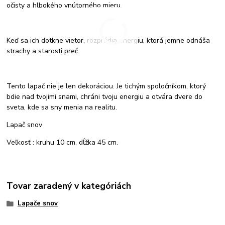
očisty a hlbokého vnútorného mieru.
Keď sa ich dotkne vietor, rozprúdia energiu, ktorá jemne odnáša
strachy a starosti preč.
Tento lapač nie je len dekoráciou. Je tichým spoločníkom, ktorý
bdie nad tvojimi snami, chráni tvoju energiu a otvára dvere do
sveta, kde sa sny menia na realitu.
Lapač snov
Veľkosť : kruhu 10 cm, dĺžka 45 cm.
Tovar zaradený v kategóriách
Lapače snov