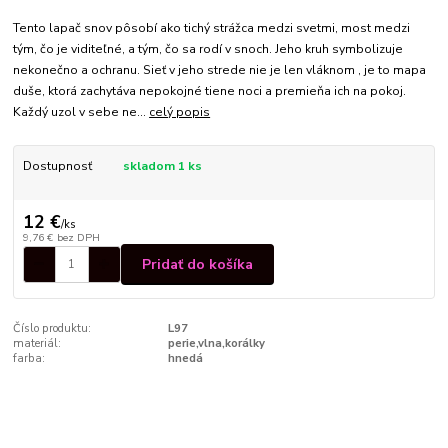
Tento lapač snov pôsobí ako tichý strážca medzi svetmi, most medzi
tým, čo je viditeľné, a tým, čo sa rodí v snoch. Jeho kruh symbolizuje
nekonečno a ochranu. Sieť v jeho strede nie je len vláknom , je to mapa
duše, ktorá zachytáva nepokojné tiene noci a premieňa ich na pokoj.
Každý uzol v sebe ne...
celý popis
Dostupnosť
skladom 1 ks
12 €
/
ks
9,76 €
bez DPH
Pridať do košíka
Číslo produktu:
L97
materiál:
perie,vlna,korálky
farba:
hnedá