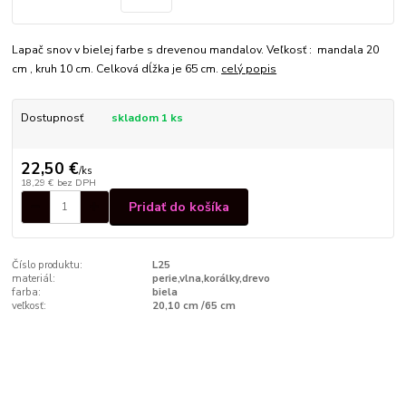
Lapač snov v bielej farbe s drevenou mandalov. Veľkosť : mandala 20
cm , kruh 10 cm. Celková dĺžka je 65 cm.
celý popis
Dostupnosť
skladom 1 ks
22,50 €
/
ks
18,29 €
bez DPH
Pridať do košíka
Číslo produktu:
L25
materiál:
perie,vlna,korálky,drevo
farba:
biela
veľkosť:
20,10 cm /65 cm