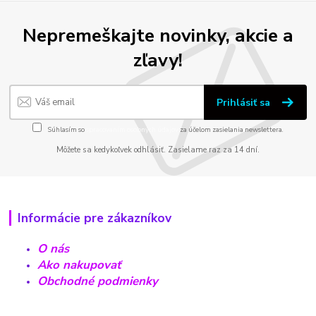
Nepremeškajte novinky, akcie a
zľavy!
Prihlásiť sa
Súhlasím so
spracovaním osobných údajov
za účelom zasielania newslettera.
Môžete sa kedykoľvek odhlásiť. Zasielame raz za 14 dní.
Informácie pre zákazníkov
O nás
Ako nakupovať
Obchodné podmienky