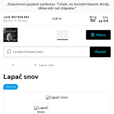
,,Duša hovorí jazykom symbolov. Tichým, no mocným hlasom, ktorý
cítime skôr než chápeme."
0
ks
+421 907 816 492
EUR
za
0 €
(Po-Pia, 9-16 hod.)
Menu
Hľadať
Úvod
Lapače snov
Lapač snov
Lapač snov
Novinka