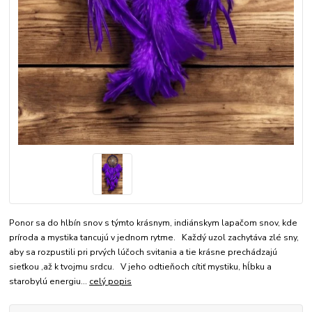
Ponor sa do hlbín snov s týmto krásnym, indiánskym lapačom snov, kde
príroda a mystika tancujú v jednom rytme. Každý uzol zachytáva zlé sny,
aby sa rozpustili pri prvých lúčoch svitania a tie krásne prechádzajú
sieťkou ,až k tvojmu srdcu. V jeho odtieňoch cítiť mystiku, hĺbku a
starobylú energiu...
celý popis