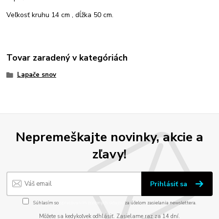
Veľkosť kruhu 14 cm , dĺžka 50 cm.
Tovar zaradený v kategóriách
Lapače snov
Nepremeškajte novinky, akcie a
zľavy!
Prihlásiť sa
Súhlasím so
spracovaním osobných údajov
za účelom zasielania newslettera.
Môžete sa kedykoľvek odhlásiť. Zasielame raz za 14 dní.