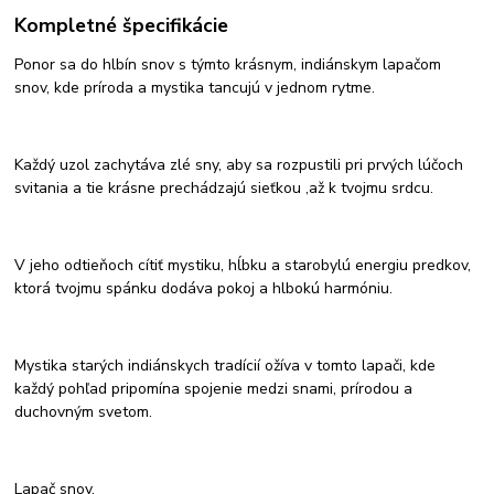
Kompletné špecifikácie
Ponor sa do hlbín snov s týmto krásnym, indiánskym lapačom
snov, kde príroda a mystika tancujú v jednom rytme.
Každý uzol zachytáva zlé sny, aby sa rozpustili pri prvých lúčoch
svitania a tie krásne prechádzajú sieťkou ,až k tvojmu srdcu.
V jeho odtieňoch cítiť mystiku, hĺbku a starobylú energiu predkov,
ktorá tvojmu spánku dodáva pokoj a hlbokú harmóniu.
Mystika starých indiánskych tradícií ožíva v tomto lapači, kde
každý pohľad pripomína spojenie medzi snami, prírodou a
duchovným svetom.
Lapač snov.