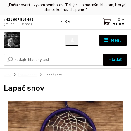
,,Duša hovorí jazykom symbolov. Tichým, no mocným hlasom, ktorý
cítime skôr než chápeme."
0
ks
+421 907 816 492
EUR
za
0 €
(Po-Pia, 9-16 hod.)
Menu
Hľadať
Úvod
Lapače snov
Lapač snov
Lapač snov