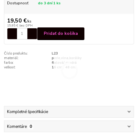
Dostupnosť
do 3 dní 1 ks
19,50 €
/
ks
15,85 €
bez DPH
Pridať do košíka
Číslo produktu:
L23
materiál:
perie,vlna,korálky
farba:
fialová/ modrá
veľkosť:
16 cm / 48 cm
Kompletné špecifikácie
Komentáre
0