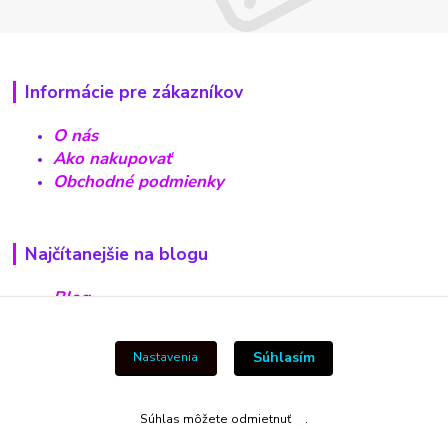
Informácie pre zákazníkov
O nás
Ako nakupovať
Obchodné podmienky
Najčítanejšie na blogu
Blog
Fotogaléria
Súhlasím
Nastavenia
Kde nás nájdete
Súhlas môžete odmietnuť
tu
.
Kontakt