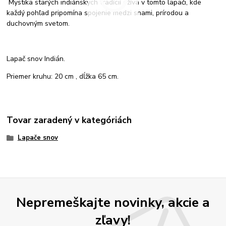
Mystika starých indiánskych tradícií ožíva v tomto lapači, kde
každý pohľad pripomína spojenie medzi snami, prírodou a
duchovným svetom.
Lapač snov Indián.
Priemer kruhu: 20 cm , dĺžka 65 cm.
Tovar zaradený v kategóriách
Lapače snov
Nepremeškajte novinky, akcie a
zľavy!