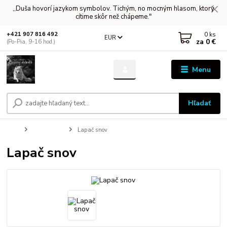
,,Duša hovorí jazykom symbolov. Tichým, no mocným hlasom, ktorý
cítime skôr než chápeme."
0
ks
+421 907 816 492
EUR
za
0 €
(Po-Pia, 9-16 hod.)
Menu
Hľadať
Úvod
Lapače snov
Lapač snov
Lapač snov