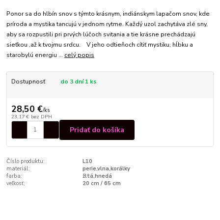
Ponor sa do hlbín snov s týmto krásnym, indiánskym lapačom snov, kde
príroda a mystika tancujú v jednom rytme. Každý uzol zachytáva zlé sny,
aby sa rozpustili pri prvých lúčoch svitania a tie krásne prechádzajú
sieťkou ,až k tvojmu srdcu. V jeho odtieňoch cítiť mystiku, hĺbku a
starobylú energiu ...
celý popis
Dostupnosť
do 3 dní 1 ks
28,50 €
/
ks
23,17 €
bez DPH
Pridať do košíka
Číslo produktu:
L10
materiál:
perie,vlna,korálky
farba:
žltá,hnedá
veľkosť:
20 cm / 65 cm