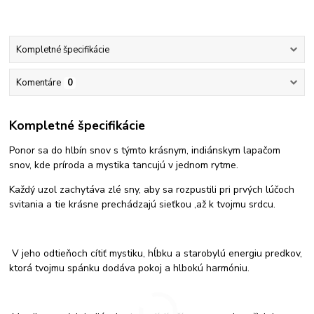
Kompletné špecifikácie
Komentáre
0
Kompletné špecifikácie
Ponor sa do hlbín snov s týmto krásnym, indiánskym lapačom
snov, kde príroda a mystika tancujú v jednom rytme.
Každý uzol zachytáva zlé sny, aby sa rozpustili pri prvých lúčoch
svitania a tie krásne prechádzajú sieťkou ,až k tvojmu srdcu.
V jeho odtieňoch cítiť mystiku, hĺbku a starobylú energiu predkov,
ktorá tvojmu spánku dodáva pokoj a hlbokú harmóniu.